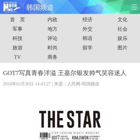
韩国频道
首 页
内政
经济
文化
首页
时政
国际
财经
军事
地方
外交
社会
科技
评论
韩语
娱乐
娱乐
体育
人事
教育
旅游
时尚
留学
图片
时尚
思客
地方
法治
TV
商务
港澳
台湾
华人
汽车
GOT7写真青春洋溢 王嘉尔银发帅气笑容迷人
2016年03月26日 14:43:27
| 来源：人民网-韩国频道
科技
能源
房产
公司
图片
视频
彩票
食品
旅游
健康
信息化
数据
金融
公益
军事
无人机