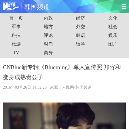
韩国频道
首 页
内政
经济
文化
首页
时政
国际
财经
军事
地方
外交
社会
科技
评论
韩语
娱乐
娱乐
体育
人事
教育
旅游
时尚
留学
图片
时尚
思客
地方
法治
TV
商务
港澳
台湾
华人
汽车
CNBlue新专辑《Blueming》单人宣传照 郑容和
变身成熟贵公子
科技
能源
房产
公司
2016年03月26日 14:32:20
| 来源：人民网-韩国频道
图片
视频
彩票
食品
旅游
健康
信息化
数据
金融
公益
军事
无人机