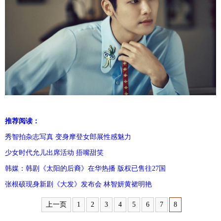
富媒体
摄影
新华广播
新华电视中文
新华电视英文
返回PC
推荐阅读：
秀智拍杂志写真 变身摩登女郎展性感魅力
少女时代允儿出席活动 捂嘴甜笑
韩媒：韩剧《太阳的后裔》在华热播 版权已售往27国
张根硕现身新剧《大发》发布会 林智妍黄裙明艳
上一页
1
2
3
4
5
6
7
8