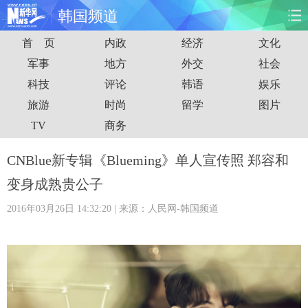
韩国频道
首 页
内政
经济
文化
首页
时政
国际
财经
军事
地方
外交
社会
科技
评论
韩语
娱乐
娱乐
体育
人事
教育
旅游
时尚
留学
图片
时尚
思客
地方
法治
TV
商务
港澳
台湾
华人
汽车
CNBlue新专辑《Blueming》单人宣传照 郑容和
变身成熟贵公子
科技
能源
房产
公司
2016年03月26日 14:32:20
| 来源：人民网-韩国频道
图片
视频
彩票
食品
旅游
健康
信息化
数据
金融
公益
军事
无人机