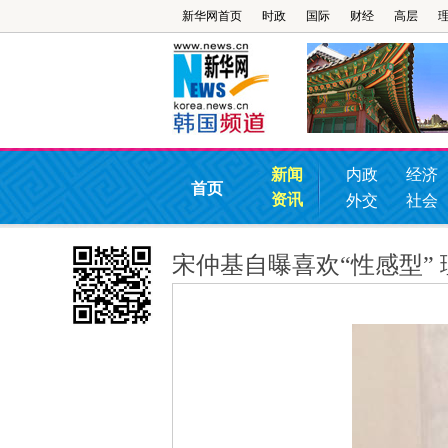
新华网首页
时政
国际
财经
高层
新闻
内政
经济
首页
资讯
外交
社会
宋仲基自曝喜欢“性感型”