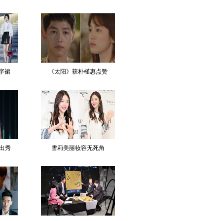
字裙
《太阳》获朴槿惠点赞
复出秀
雪莉美丽妆容无死角