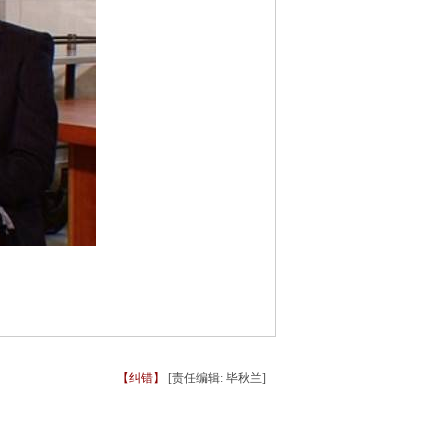
【纠错】
[责任编辑: 毕秋兰]