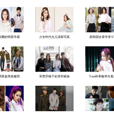
乐圈的明星学霸
少女时代允儿清新写真
跟韩国女星学穿A
明星超美校服照
宋慧乔格子衫变邻家妹
T-ara朴孝敏举办