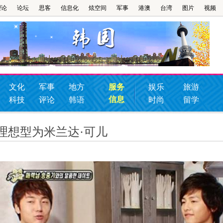
理论
论坛
思客
信息化
炫空间
军事
港澳
台湾
图片
视频
文化
军事
地方
服务
娱乐
旅游
信息
科技
评论
韩语
时尚
留学
 理想型为米兰达·可儿