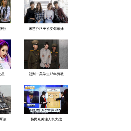
服照
宋慧乔格子衫变邻家妹
女星
朝判一美学生15年劳教
军演
韩民众关注人机大战