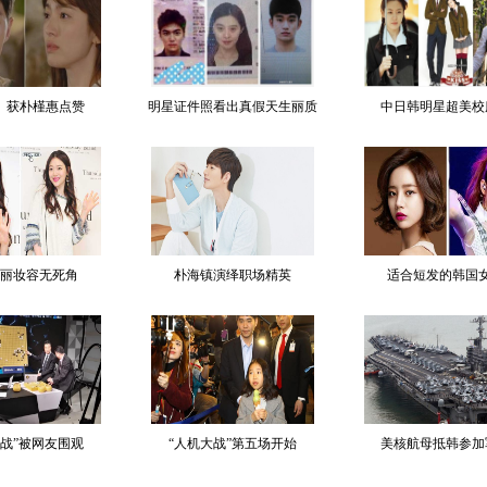
》获朴槿惠点赞
明星证件照看出真假天生丽质
中日韩明星超美校
丽妆容无死角
朴海镇演绎职场精英
适合短发的韩国
大战”被网友围观
“人机大战”第五场开始
美核航母抵韩参加