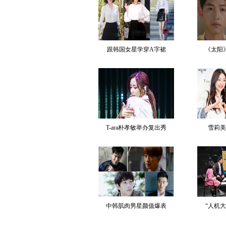
跟韩国女星学穿A字裙
《太阳
T-ara朴孝敏举办复出秀
雪莉美
中韩肌肉男星颜值爆表
“人机