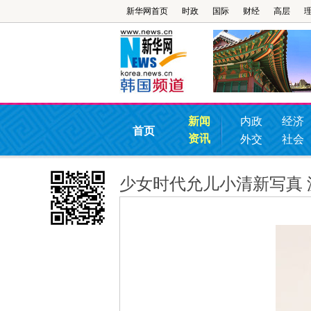
新华网首页
时政
国际
财经
高层
新闻
内政
经济
首页
资讯
外交
社会
少女时代允儿小清新写真