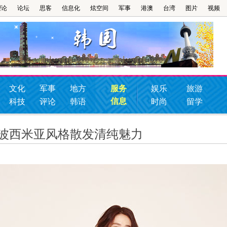
理论
论坛
思客
信息化
炫空间
军事
港澳
台湾
图片
视频
文化
军事
地方
服务
娱乐
旅游
信息
科技
评论
韩语
时尚
留学
 波西米亚风格散发清纯魅力