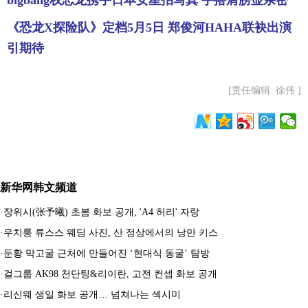
bigbang权志龙携手日本女星拍写真 手搭肩膀显亲密
《恐龙X探险队》定档5月5日 郑俊河HAHA联袂出演
引期待
[责任编辑: 徐伟 ]
新华网韩文频道
·
장위시(张予曦) 초봄 화보 공개, 'A4 허리' 자랑
·
우치룽 류스스 웨딩 사진, 산 정상에서의 낭만 키스
·
둔황 막고굴 근처에 만들어진 ‘현대식 동굴’ 탐방
·
걸그룹 AK98 천단팅&리이란, 고전 컨셉 화보 공개
·
리신웨 생일 화보 공개… 넘쳐나는 섹시미