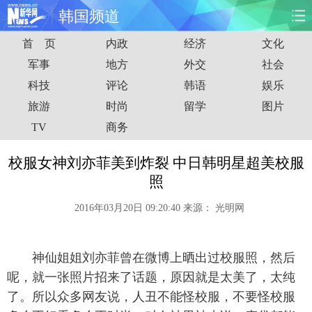
韩国频道
首 页
内政
经济
文化
首页
时政
国际
财经
军事
地方
外交
社会
科技
评论
韩语
娱乐
娱乐
体育
人事
教育
旅游
时尚
留学
图片
时尚
思客
地方
法治
TV
商务
港澳
台湾
华人
汽车
校服女神刘亦菲美到炸裂 中日韩明星超美校服
照
科技
能源
房产
公司
2016年03月20日 09:20:40
来源：
光明网
图片
视频
彩票
食品
神仙姐姐刘亦菲曾在微博上晒出过校服照，然后
旅游
健康
信息化
数据
呢，就一张照片招来了话题，原因就是太美了，太纯
了。所以众多网友说，人丑不能怪校服，不要怪校服
金融
公益
军事
无人机