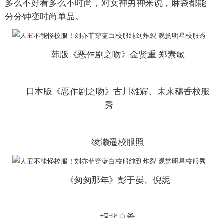
多么不好看多么不时尚，对女神男神来说，麻袋都能
分分钟变时尚单品。
富媒体
摄影
新华广播
新华电视中文
新华电视英文
返回PC
韩版《恶作剧之吻》金贤重 郑素敏
日本版《恶作剧之吻》古川雄辉、未来穗香校服
秀
绫濑遥校服照
《匆匆那年》彭于晏、倪妮
堀北真希