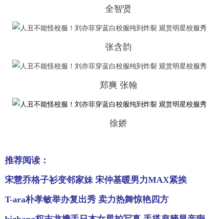
全智贤
张含韵
郑爽 张翰
徐娇
推荐阅读：
宋慧乔格子衫变邻家妹 宋仲基暖男力MAX紧挨
T-ara朴孝敏举办复出秀 卖力热舞惊艳四方