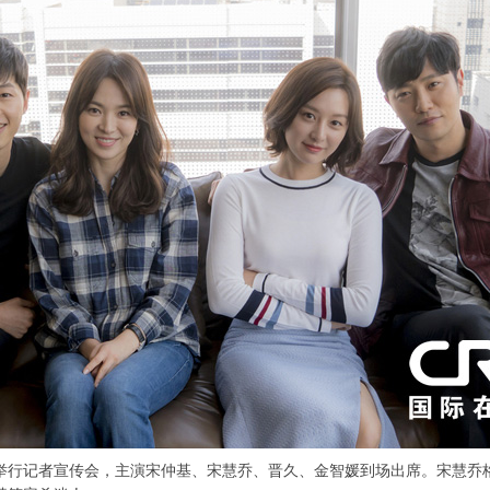
记者宣传会，主演宋仲基、宋慧乔、晋久、金智媛到场出席。宋慧乔格