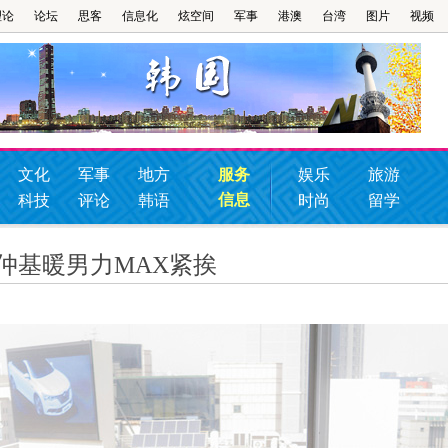
理论
论坛
思客
信息化
炫空间
军事
港澳
台湾
图片
视频
文化
军事
地方
服务
娱乐
旅游
信息
科技
评论
韩语
时尚
留学
仲基暖男力MAX紧挨