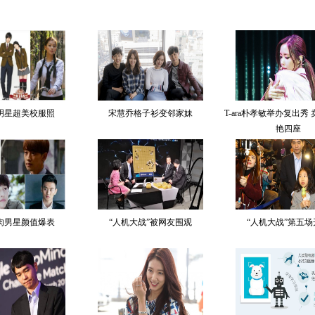
明星超美校服照
宋慧乔格子衫变邻家妹
T-ara朴孝敏举办复出秀
艳四座
肉男星颜值爆表
“人机大战”被网友围观
“人机大战”第五场