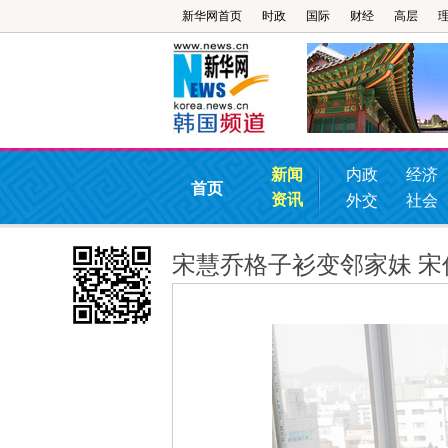
新华网首页
时政
国际
财经
高层
新闻
内政
经济
首页
资讯
外交
社会
宋慧乔格子衫变邻家妹 宋