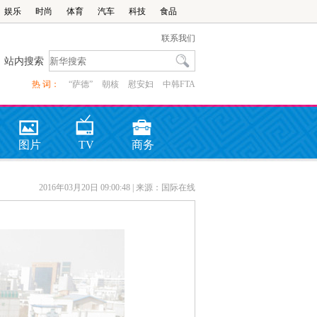
娱乐
时尚
体育
汽车
科技
食品
联系我们
站内搜索
热 词：
“萨德”
朝核
慰安妇
中韩FTA
图片
TV
商务
2016年03月20日 09:00:48
| 来源：国际在线