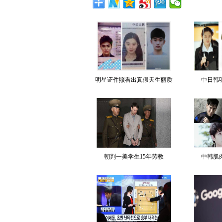
明星证件照看出真假天生丽质
中日韩
朝判一美学生15年劳教
中韩肌