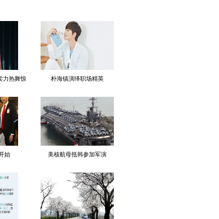
 卖力热舞惊
朴海镇演绎职场精英
开始
美核航母抵韩参加军演