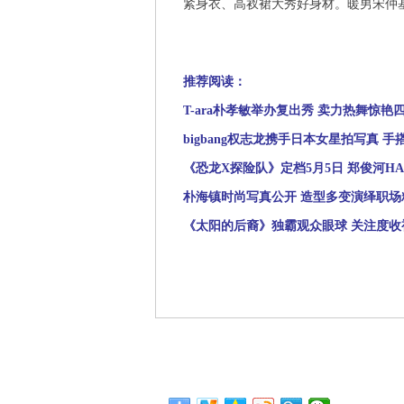
紧身衣、高衩裙大秀好身材。暖男宋仲
推荐阅读：
T-ara朴孝敏举办复出秀 卖力热舞惊艳
bigbang权志龙携手日本女星拍写真 
《恐龙X探险队》定档5月5日 郑俊河H
朴海镇时尚写真公开 造型多变演绎职场
《太阳的后裔》独霸观众眼球 关注度收