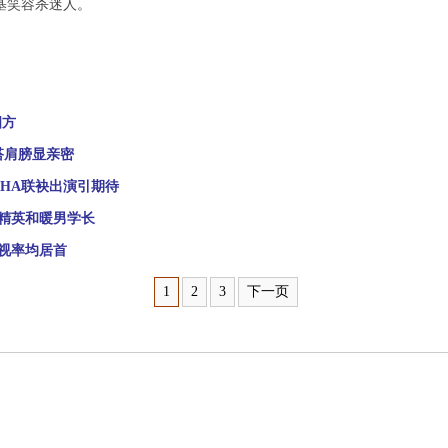
基笑容杀迷人。
四方
手搭肩膀显亲密
AHA联袂出演引期待
精英和暖男学长
视率均居首
1
2
3
下一页