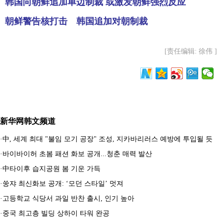
韩国向朝鲜追加单边制裁 或激发朝鲜强烈反应
朝鲜警告核打击 韩国追加对朝制裁
[责任编辑: 徐伟 ]
新华网韩文频道
·
中, 세계 최대 "불임 모기 공장" 조성, 지카바리러스 예방에 투입될 듯
·
바이바이허 초봄 패션 화보 공개...청춘 매력 발산
·
中타이후 습지공원 봄 기운 가득
·
쑹쟈 최신화보 공개: ‘모던 스타일’ 멋져
·
고등학교 식당서 과일 반찬 출시, 인기 높아
·
중국 최고층 빌딩 상하이 타워 완공