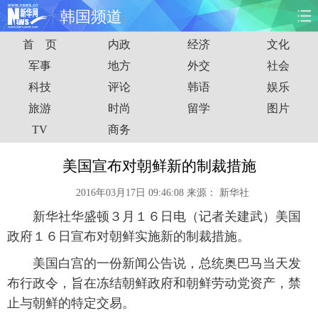
韩国频道
首 页
内政
经济
文化
首页
时政
国际
财经
军事
地方
外交
社会
科技
评论
韩语
娱乐
娱乐
体育
人事
教育
旅游
时尚
留学
图片
时尚
思客
地方
法治
TV
商务
港澳
台湾
华人
汽车
美国宣布对朝鲜新的制裁措施
2016年03月17日 09:46:08
来源：
新华社
科技
能源
房产
公司
新华社华盛顿３月１６日电（记者关建武）美国
图片
视频
彩票
食品
政府１６日宣布对朝鲜实施新的制裁措施。
美国白宫的一份新闻公告说，总统奥巴马当天发
旅游
健康
信息化
数据
布行政令，旨在冻结朝鲜政府和朝鲜劳动党资产，禁
止与朝鲜的特定交易。
金融
公益
军事
无人机