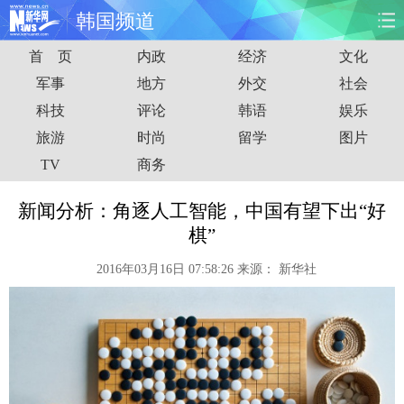
韩国频道
首 页
内政
经济
文化
首页
时政
国际
财经
军事
地方
外交
社会
科技
评论
韩语
娱乐
娱乐
体育
人事
教育
旅游
时尚
留学
图片
时尚
思客
地方
法治
TV
商务
港澳
台湾
华人
汽车
新闻分析：角逐人工智能，中国有望下出“好
棋”
科技
能源
房产
公司
2016年03月16日 07:58:26
来源：
新华社
图片
视频
彩票
食品
旅游
健康
信息化
数据
金融
公益
军事
无人机