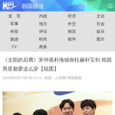
韩国频道
首 页
内政
经济
文化
首页
时政
国际
财经
军事
地方
外交
社会
科技
评论
韩语
娱乐
娱乐
体育
人事
教育
旅游
时尚
留学
图片
时尚
思客
地方
法治
TV
商务
港澳
台湾
华人
汽车
《太阳的后裔》宋仲基朴海镇南柱赫朴宝剑 韩国
男星都爱这么穿【组图】
科技
能源
房产
公司
2016年03月15日 09:54:16
| 来源：人民网-韩国频道
图片
视频
彩票
食品
旅游
健康
信息化
数据
金融
公益
军事
无人机