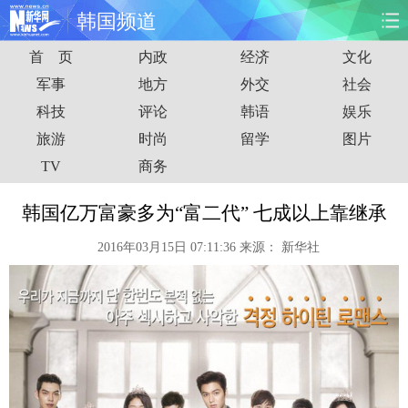
韩国频道
首 页
内政
经济
文化
首页
时政
国际
财经
军事
地方
外交
社会
科技
评论
韩语
娱乐
娱乐
体育
人事
教育
旅游
时尚
留学
图片
时尚
思客
地方
法治
TV
商务
港澳
台湾
华人
汽车
韩国亿万富豪多为“富二代” 七成以上靠继承
2016年03月15日 07:11:36
来源：
新华社
科技
能源
房产
公司
图片
视频
彩票
食品
旅游
健康
信息化
数据
金融
公益
军事
无人机