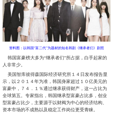
富媒体
摄影
新华广播
新华电视中文
新华电视英文
返回PC
资料图：以韩国“富二代”为题材的知名韩剧《继承者们》剧照
韩国富豪榜大多为“继承者们”所占据，白手起家的
人非常少。
美国智库彼得森国际经济研究所１４日发布报告显
示，以２０１４年为准，韩国身家超过１０亿美元的
富豪中，７４．１％通过继承获得财产，这一占比为
全球第五。专家指出，韩国继承型富豪占比多，创业
型富豪占比少，主要源于以财阀为中心的经济结构、
资本市场的不成熟以及稳定工作岗位更受青睐。