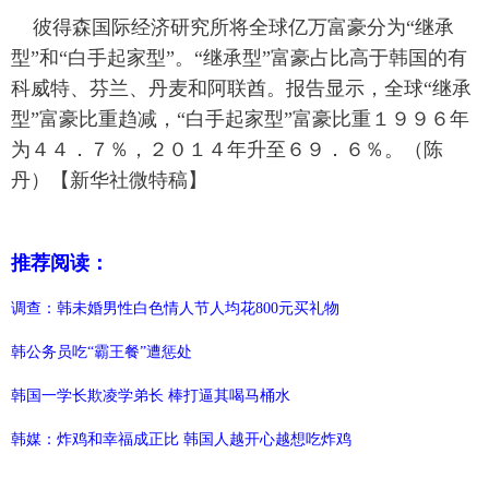
彼得森国际经济研究所将全球亿万富豪分为“继承
型”和“白手起家型”。“继承型”富豪占比高于韩国的有
科威特、芬兰、丹麦和阿联酋。报告显示，全球“继承
型”富豪比重趋减，“白手起家型”富豪比重１９９６年
为４４．７％，２０１４年升至６９．６％。（陈
丹）【新华社微特稿】
推荐阅读：
调查：韩未婚男性白色情人节人均花800元买礼物
韩公务员吃“霸王餐”遭惩处
韩国一学长欺凌学弟长 棒打逼其喝马桶水
韩媒：炸鸡和幸福成正比 韩国人越开心越想吃炸鸡