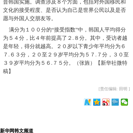
普韩国实施。调查涉及８个方面，包括对外国移民和
文化的接受程度、是否认为自己是世界公民以及是否
富媒体
摄影
新华广播
愿与外国人交朋友等。
新华电视中文
新华电视英文
返回PC
满分为１００分的“接受指数”中，韩国人平均得分
为５４分，比４年前提高了２.８分。其中，受访者越
是年轻，得分就越高。２０岁以下青少年平均分为６
７.６３分，２０至２９岁平均分为５７.７分，３０至
３９岁平均分为５６.７５分。（张旌）【新华社微特
稿】
[责任编辑: 田明 ]
新华网韩文频道