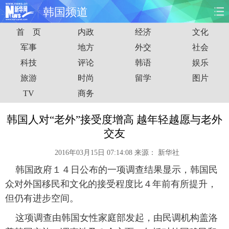
韩国频道
首 页
内政
经济
文化
首页
时政
国际
财经
军事
地方
外交
社会
科技
评论
韩语
娱乐
娱乐
体育
人事
教育
旅游
时尚
留学
图片
时尚
思客
地方
法治
TV
商务
港澳
台湾
华人
汽车
韩国人对“老外”接受度增高 越年轻越愿与老外
交友
科技
能源
房产
公司
2016年03月15日 07:14:08
来源：
新华社
图片
视频
彩票
食品
韩国政府１４日公布的一项调查结果显示，韩国民
众对外国移民和文化的接受程度比４年前有所提升，
旅游
健康
信息化
数据
但仍有进步空间。
这项调查由韩国女性家庭部发起，由民调机构盖洛
金融
公益
军事
无人机