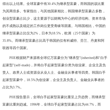
得出以上结果。全球富豪中有30.4%为继承型富豪，而韩国的该比重
富媒体
摄影
新华广播
为其两倍多。专家指出，与其他国家相比，韩国继承型富豪占多数，
创业型富豪占比少，这主要源于以财阀为中心的经济结构、资本市场
新华电视中文
新华电视英文
返回PC
的不成熟以及稳定的工作岗位更受青睐等因素。与韩国相比，中国的
继承型富豪占比仅为2%，日本为18.5%，欧洲（25个国家）为
35.8%。而继承型富豪占比高于韩国的仅有科威特、芬兰、丹麦和阿
联酋等四个国家。
PIIE根据财产来源将全球亿万富豪分为“继承型”(inherited)和“白手
起家型”(self-made)，并将白手起家型富豪分类为创业家、企业主及负
责人、政界人士或资源业从业人士、金融业从事者等四类。韩国白手
起家型富豪中，18.5%为创业家，企业主及负责人、金融业从事者的
占比为3.7%。
PIIE报告显示，全球白手起家型富豪比重呈上升趋势，而继承型
富豪比重则趋减。1996年，全球白手起家型富豪占比为44.7%，而