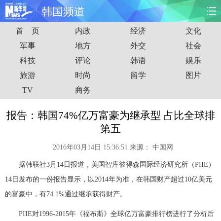
韩国频道
首 页
内政
经济
文化
首页
时政
国际
财经
军事
地方
外交
社会
科技
评论
韩语
娱乐
娱乐
体育
人事
教育
旅游
时尚
留学
图片
时尚
思客
地方
法治
TV
商务
港澳
台湾
华人
汽车
报告：韩国74%亿万富豪为继承型 占比全球排
第五
科技
能源
房产
公司
2016年03月14日 15:36:51
来源：
中国网
图片
视频
彩票
食品
据韩联社3月14日报道，美国智库彼得森国际经济研究所（PIIE）
14日发布的一份报告显示，以2014年为准，在韩国财产超过10亿美元
旅游
健康
信息化
数据
的富豪中，有74.1%通过继承获得财产。
金融
公益
军事
无人机
PIIE对1996-2015年《福布斯》全球亿万富豪排行榜进行了分析后