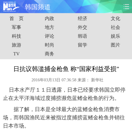
韩国频道
首 页
内政
经济
文化
首页
时政
国际
财经
军事
地方
外交
社会
科技
评论
韩语
娱乐
娱乐
体育
人事
教育
旅游
时尚
留学
图片
时尚
思客
地方
法治
TV
商务
港澳
台湾
华人
汽车
日抗议韩滥捕金枪鱼 称“国家利益受损”
2016年03月13日 07:36:58
来源：
新华社
科技
能源
房产
公司
日本水产厅１１日透露，日本已经要求韩国立即停
图片
视频
彩票
食品
止在太平洋海域过度捕捞濒危蓝鳍金枪鱼的行为。
据了解，日本是全球最大的蓝鳍金枪鱼消费市
旅游
健康
信息化
数据
场，而韩国渔民近来被指过度捕捞蓝鳍金枪鱼并销往
日本市场。
金融
公益
军事
无人机