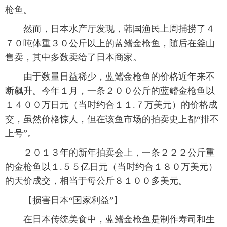
枪鱼。
然而，日本水产厅发现，韩国渔民上周捕捞了４
７０吨体重３０公斤以上的蓝鳍金枪鱼，随后在釜山
售卖，其中多数卖给了日本商家。
由于数量日益稀少，蓝鳍金枪鱼的价格近年来不
断飙升。今年１月，一条２００公斤的蓝鳍金枪鱼以
１４００万日元（当时约合１１.７万美元）的价格成
交，虽然价格惊人，但在该鱼市场的拍卖史上都“排不
上号”。
２０１３年的新年拍卖会上，一条２２２公斤重
的金枪鱼以１.５５亿日元（当时约合１８０万美元）
的天价成交，相当于每公斤８１００多美元。
【损害日本“国家利益”】
在日本传统美食中，蓝鳍金枪鱼是制作寿司和生