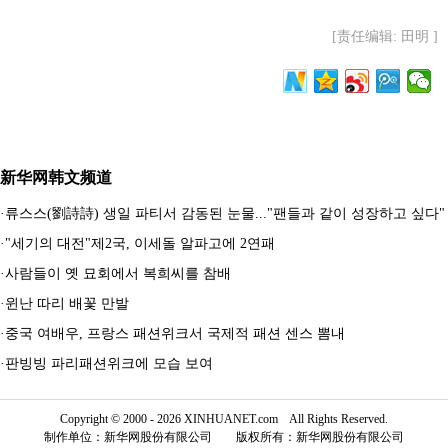
[责任编辑: 田明 ]
新华网韩文频道
·
류스스(劉詩詩) 생일 파티서 감동된 눈물..."팬들과 같이 성장하고 싶다"
·
"세기의 대전"제2국, 이세돌 알파고에 2연패
·
사람들이 옛 묘회에서 복희씨를 참배
·
윈난 따리 배꽃 만발
·
중국 여배우, 프랑스 패션위크서 국제적 패션 센스 뽐내
·
판빙빙 파리패션위크에 모습 보여
Copyright © 2000 - 2026 XINHUANET.com All Rights Reserved.
制作单位：新华网股份有限公司 版权所有：新华网股份有限公司