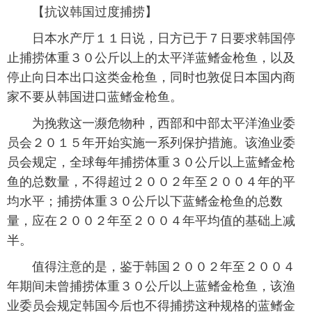
【抗议韩国过度捕捞】
富媒体
摄影
新华广播
日本水产厅１１日说，日方已于７日要求韩国停
止捕捞体重３０公斤以上的太平洋蓝鳍金枪鱼，以及
新华电视中文
新华电视英文
返回PC
停止向日本出口这类金枪鱼，同时也敦促日本国内商
家不要从韩国进口蓝鳍金枪鱼。
为挽救这一濒危物种，西部和中部太平洋渔业委
员会２０１５年开始实施一系列保护措施。该渔业委
员会规定，全球每年捕捞体重３０公斤以上蓝鳍金枪
鱼的总数量，不得超过２００２年至２００４年的平
均水平；捕捞体重３０公斤以下蓝鳍金枪鱼的总数
量，应在２００２年至２００４年平均值的基础上减
半。
值得注意的是，鉴于韩国２００２年至２００４
年期间未曾捕捞体重３０公斤以上蓝鳍金枪鱼，该渔
业委员会规定韩国今后也不得捕捞这种规格的蓝鳍金