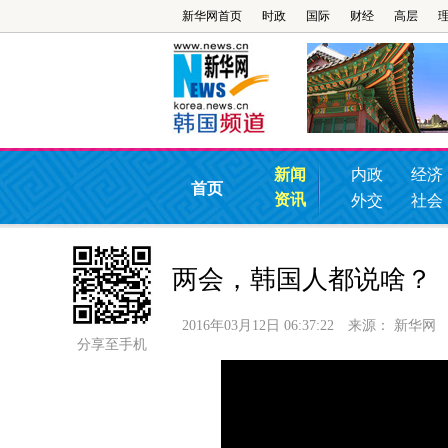
新华网首页
时政
国际
财经
高层
新闻
内政
经济
首页
资讯
外交
社会
两会，韩国人都说啥？
2016年03月12日 06:37:22
来源：
新华网
分享至手机