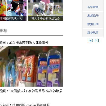
拍韩国传统成人礼
韩大学举办狗狗运动会
推荐
韩国：加湿器杀菌剂致人死伤事件
视频：“大熊猫夫妇”在韩迎首秀 将在韩旅居
八旬老人拍婚纱照 cosplay韩剧剧照