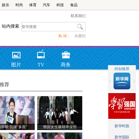
娱乐
时尚
体育
汽车
科技
食品
联系我们
站内搜索
热 词：
杀菌剂
图片
TV
商务
推荐
刘亦菲:我很“多面”
韩国女生吸睛毕业照