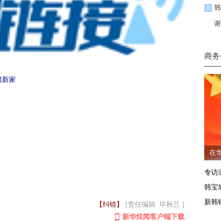
8
韩
谢
商务
猫新家
在
专访
韩宝
新韩
【纠错】
[责任编辑: 毕秋兰 ]
新华炫闻客户端下载