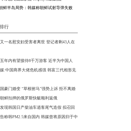
朝鲜半岛局势：韩媒称朝鲜试射导弹失败
排行
又一名慰安妇受害者离世 登记者剩43人在
五年内有望接待8千万游客 近半为中国人
媒:中国商界大佬危机感强 韩富三代相形见
国豪门婚变 “草根驸马”强势上诉 拒不离婚
朝鲜扣押的俄罗斯快艇顺利返俄
发现韩国日产柴油车逍客尾气造假 拟召回
告称韩PM2.5来自国内 韩媒曾将原因归于中