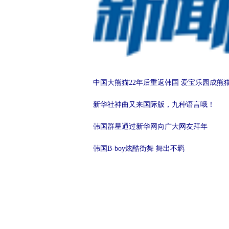
中国大熊猫22年后重返韩国 爱宝乐园成熊
新华社神曲又来国际版，九种语言哦！
韩国群星通过新华网向广大网友拜年
韩国B-boy炫酷街舞 舞出不羁