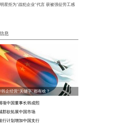
明星拒为"战犯企业"代言 获被强征劳工感
信息
华韩企经营“关键字”都有啥？
浦项中国董事长韩成熙
城郡欲拓展中国市场
银行计划增加中国支行