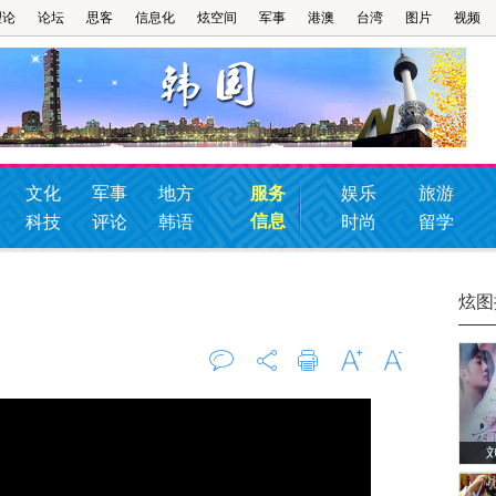
理论
论坛
思客
信息化
炫空间
军事
港澳
台湾
图片
视频
文化
军事
地方
服务
娱乐
旅游
信息
科技
评论
韩语
时尚
留学
炫图
评论
0
打印
字大
字小