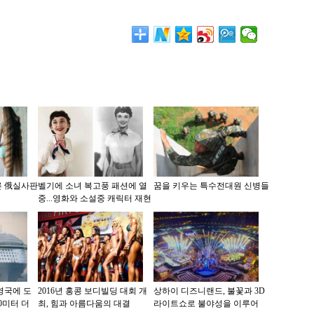
른 俄실사판
벨기에 소녀 복고풍 패션에 열
꿈을 키우는 특수전대원 신병들
중...영화와 소설중 캐릭터 재현
영국에 도
2016년 홍콩 보디빌딩 대회 개
상하이 디즈니랜드, 불꽃과 3D
0미터 더
최, 힘과 아름다움의 대결
라이트쇼로 불야성을 이루어