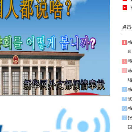
点击
1
韩
世
2
韩
3
韩
绌
4
韩
5
被
6
韩
7
报
国