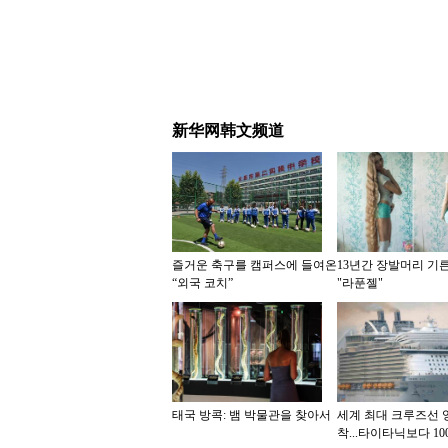
新华网韩文频道
즐거운 축구를 캠퍼스에 들여온
13년간 장발머리 기
“외국 코치”
"라푼젤"
태국 방콕: 뱀 박물관을 찾아서
세계 최대 크루즈선 
착...타이타닉보다 10