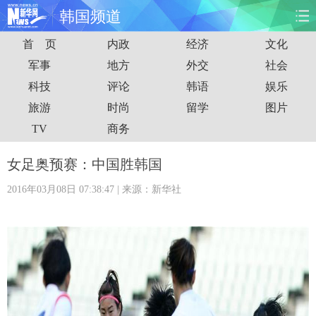
韩国频道
首 页
内政
经济
文化
首页
时政
国际
财经
军事
地方
外交
社会
科技
评论
韩语
娱乐
娱乐
体育
人事
教育
旅游
时尚
留学
图片
时尚
思客
地方
法治
TV
商务
港澳
台湾
华人
汽车
女足奥预赛：中国胜韩国
2016年03月08日 07:38:47
| 来源：新华社
科技
能源
房产
公司
图片
视频
彩票
食品
旅游
健康
信息化
数据
金融
公益
军事
无人机