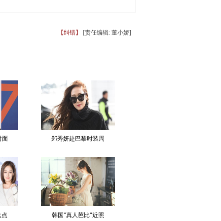
【纠错】
[责任编辑: 董小娇]
封面
郑秀妍赴巴黎时装周
盘点
韩国"真人芭比"近照