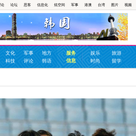
理论
论坛
思客
信息化
炫空间
军事
港澳
台湾
图片
视频
文化
军事
地方
服务
娱乐
旅游
信息
科技
评论
韩语
时尚
留学