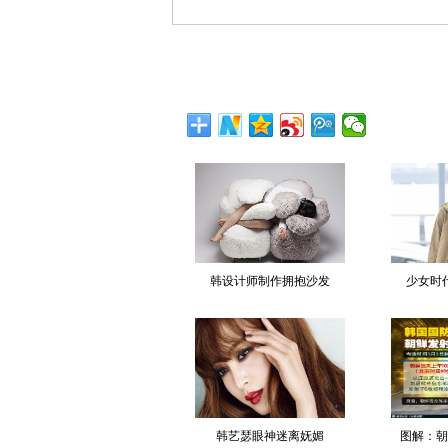
韩设计师制作拥抱沙发
少女时
韩艺瑟眼神迷离妩媚
图解：朝