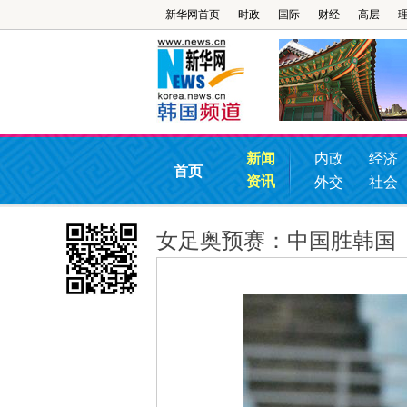
新华网首页
时政
国际
财经
高层
新闻
内政
经济
首页
资讯
外交
社会
女足奥预赛：中国胜韩国