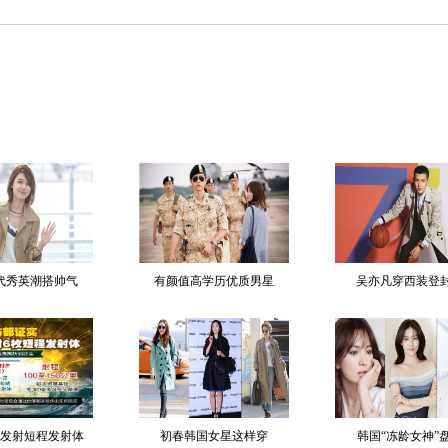
代秀英潮搭帅气
有颜值高学历优质男星
吴亦凡穿西装登
发射短程发射体
初春韩国女星这样穿
韩国“冻龄女神”