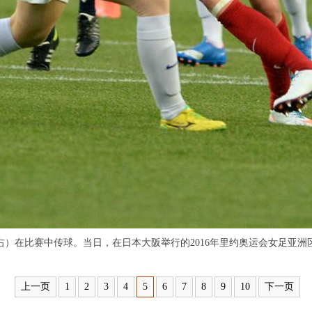
）在比赛中传球。当日，在日本大阪举行的2016年里约奥运会女足亚洲
上一页
1
2
3
4
5
6
7
8
9
10
下一页