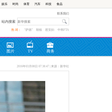
娱乐
时尚
体育
汽车
科技
食品
联系我们
站内搜索
热 词：
“萨德”
朝核
慰安妇
中韩FTA
图片
TV
商务
2016年03月08日 07:38:47
| 来源：新华社