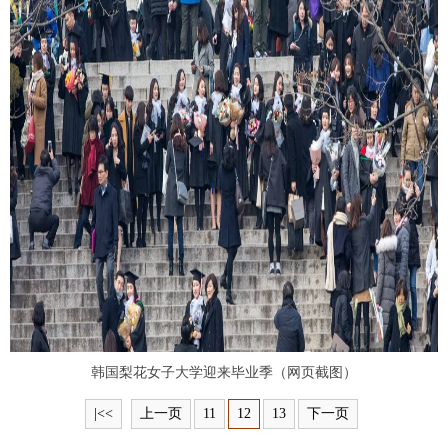
富媒体
摄影
新华广播
新华电视中文
新华电视英文
返回PC
韩国梨花女子大学迎来毕业季（网页截图）
|<<
上一页
11
12
13
下一页