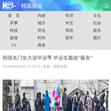
韩国频道
首 页
内政
经济
文化
首页
时政
国际
财经
军事
地方
外交
社会
科技
评论
韩语
娱乐
娱乐
体育
人事
教育
旅游
时尚
留学
图片
时尚
思客
地方
法治
TV
商务
港澳
台湾
华人
汽车
韩国名门女大迎毕业季 毕业生颜值“爆表”
2016年03月04日 07:58:24
| 来源：国际在线
科技
能源
房产
公司
图片
视频
彩票
食品
旅游
健康
信息化
数据
金融
公益
军事
无人机