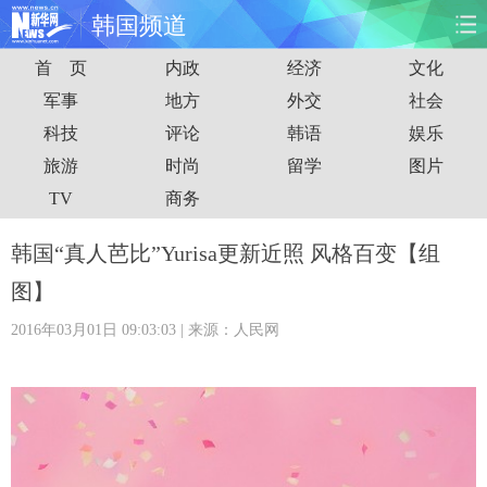
韩国频道
首 页
内政
经济
文化
首页
时政
国际
财经
军事
地方
外交
社会
科技
评论
韩语
娱乐
娱乐
体育
人事
教育
旅游
时尚
留学
图片
时尚
思客
地方
法治
TV
商务
港澳
台湾
华人
汽车
韩国“真人芭比”Yurisa更新近照 风格百变【组
图】
科技
能源
房产
公司
2016年03月01日 09:03:03
| 来源：人民网
图片
视频
彩票
食品
旅游
健康
信息化
数据
金融
公益
军事
无人机