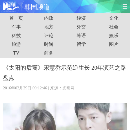
韩国频道
首 页
内政
经济
文化
首页
时政
国际
财经
军事
地方
外交
社会
科技
评论
韩语
娱乐
娱乐
体育
人事
教育
旅游
时尚
留学
图片
时尚
思客
地方
法治
TV
商务
港澳
台湾
华人
汽车
《太阳的后裔》宋慧乔示范逆生长 20年演艺之路
盘点
科技
能源
房产
公司
2016年02月29日 09:12:46
| 来源：光明网
图片
视频
彩票
食品
旅游
健康
信息化
数据
金融
公益
军事
无人机