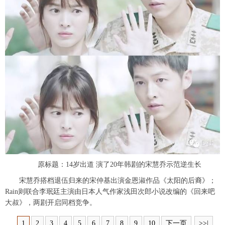
富媒体
摄影
新华广播
新华电视中文
新华电视英文
返回PC
原标题：14岁出道 演了20年韩剧的宋慧乔示范逆生长
宋慧乔搭档退伍归来的宋仲基出演金恩淑作品《太阳的后裔》；
Rain则联合李珉廷主演由日本人气作家浅田次郎小说改编的《回来吧
大叔》，两剧开启同档竞争。
1
2
3
4
5
6
7
8
9
10
下一页
>>|