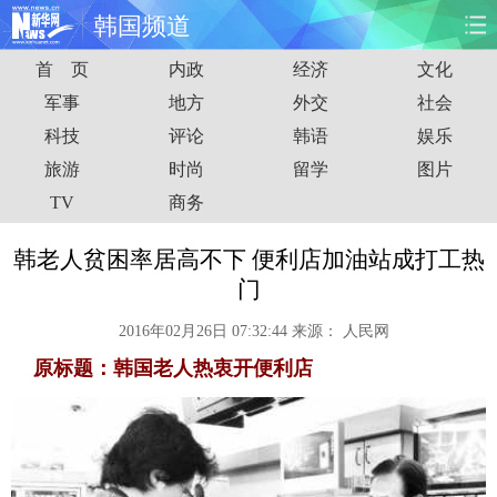
韩国频道
首 页
内政
经济
文化
首页
时政
国际
财经
军事
地方
外交
社会
科技
评论
韩语
娱乐
娱乐
体育
人事
教育
旅游
时尚
留学
图片
时尚
思客
地方
法治
TV
商务
港澳
台湾
华人
汽车
韩老人贫困率居高不下 便利店加油站成打工热
门
科技
能源
房产
公司
2016年02月26日 07:32:44
来源：
人民网
图片
视频
彩票
食品
原标题：韩国老人热衷开便利店
旅游
健康
信息化
数据
金融
公益
军事
无人机