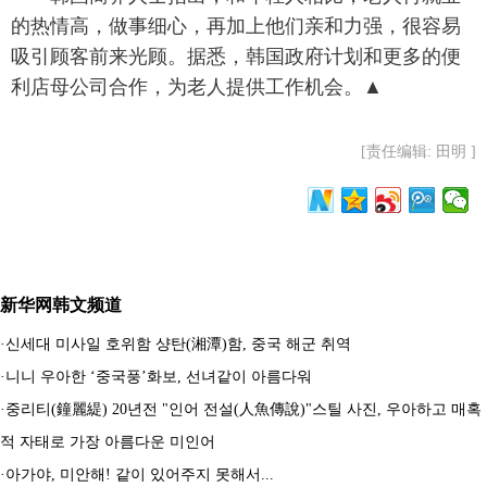
的热情高，做事细心，再加上他们亲和力强，很容易
吸引顾客前来光顾。据悉，韩国政府计划和更多的便
利店母公司合作，为老人提供工作机会。▲
[责任编辑: 田明 ]
新华网韩文频道
·
신세대 미사일 호위함 샹탄(湘潭)함, 중국 해군 취역
·
니니 우아한 ‘중국풍’화보, 선녀같이 아름다워
·
중리티(鐘麗緹) 20년전 "인어 전설(人魚傳說)"스틸 사진, 우아하고 매혹
적 자태로 가장 아름다운 미인어
·
아가야, 미안해! 같이 있어주지 못해서...