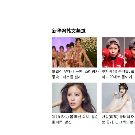
新华网韩文频道
모델이 무대서 공연, 스리랑카
멋져버려! 손녀딸, 
풍속드레스를 전시
리고 20대로 돌아가
원신(溫心) 봄 패션 화보, 청순
난성(南笙) 클래식 머
한 매력 발산
보 공개, 핑크색으로
완연