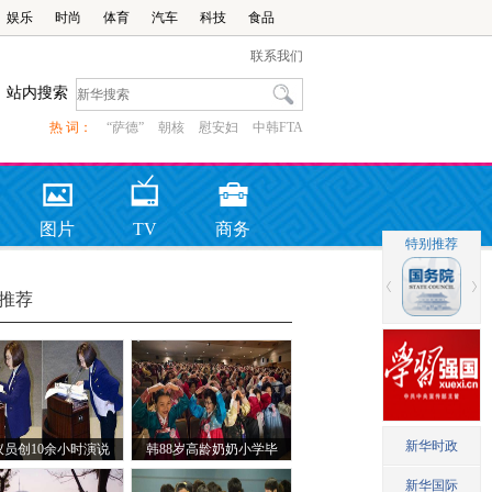
娱乐
时尚
体育
汽车
科技
食品
联系我们
站内搜索
热 词：
“萨德”
朝核
慰安妇
中韩FTA
图片
TV
商务
推荐
议员创10余小时演说
韩88岁高龄奶奶小学毕
纪录
业