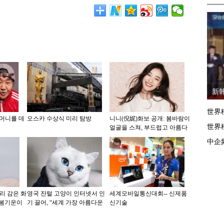
新
世界
할머니를 데
오스카 수상식 미리 탐방
니니(倪妮)화보 공개: 봄바람이
世界
얼굴을 스쳐, 부드럽고 아름다
워
中企
리 감은 화
영국 잔털 고양이 인터넷서 인
세계모바일통신대회-- 신제품
 봄기운이
기 끌어, “세계 가장 아름다운
신기술
고양이”