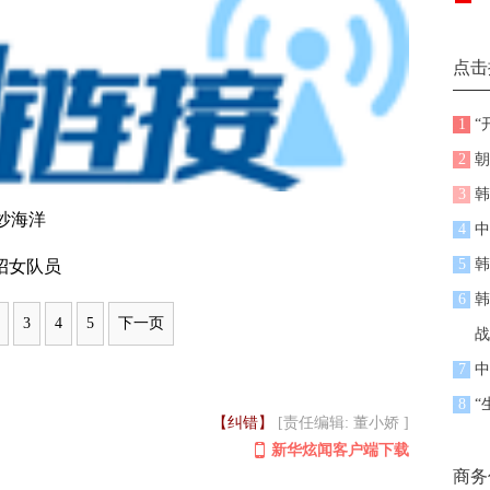
点击
1
“
2
朝
3
韩
纱海洋
4
中
5
韩
招女队员
6
韩
3
4
5
下一页
战
7
中
8
“
【纠错】
[责任编辑: 董小娇 ]
新华炫闻客户端下载
商务