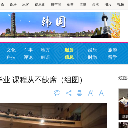
理论
论坛
思客
信息化
炫空间
军事
港澳
台湾
图片
视频
文化
军事
地方
服务
娱乐
旅游
信息
科技
评论
韩语
时尚
留学
炫图
毕业 课程从不缺席（组图）
评论
0
打印
字大
字小
韩