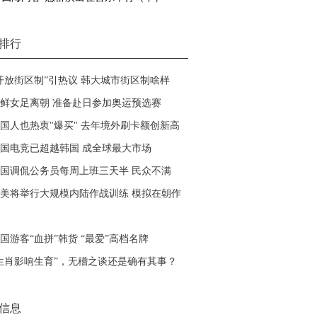
排行
开放街区制”引热议 韩大城市街区制啥样
鲜女足离朝 准备赴日参加奥运预选赛
国人也热衷"爆买" 去年境外刷卡额创新高
国电竞已超越韩国 成全球最大市场
国调侃公务员每周上班三天半 民众不满
美将举行大规模内陆作战训练 模拟在朝作
国游客“血拼”韩货 “最爱”高档名牌
生肖影响生育”，无稽之谈还是确有其事？
信息