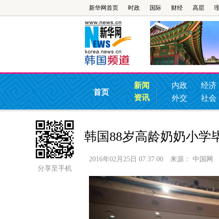
新华网首页
时政
国际
财经
高层
新闻
内政
经济
首页
资讯
外交
社会
韩国88岁高龄奶奶小学
2016年02月25日 07:37:00
来源：
中国网
分享至手机