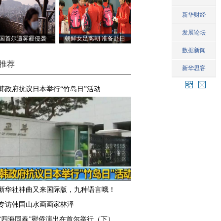
国首尔遭雾霾侵袭
朝鲜女足离朝 准备赴日
参加奥运预选赛
推荐
韩政府抗议日本举行“竹岛日”活动
新华社神曲又来国际版，九种语言哦！
专访韩国山水画画家林泽
“四海同春”慰侨演出在首尔举行（下）