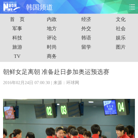
韩国频道
首 页
内政
经济
文化
首页
时政
国际
财经
军事
地方
外交
社会
科技
评论
韩语
娱乐
娱乐
体育
人事
教育
旅游
时尚
留学
图片
时尚
思客
地方
法治
TV
商务
港澳
台湾
华人
汽车
朝鲜女足离朝 准备赴日参加奥运预选赛
2016年02月24日 07:00:30
| 来源：环球网
科技
能源
房产
公司
图片
视频
彩票
食品
旅游
健康
信息化
数据
金融
公益
军事
无人机