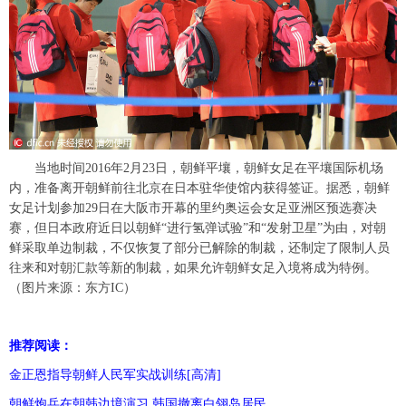
富媒体
摄影
新华广播
新华电视中文
新华电视英文
返回PC
当地时间2016年2月23日，朝鲜平壤，朝鲜女足在平壤国际机场
内，准备离开朝鲜前往北京在日本驻华使馆内获得签证。据悉，朝鲜
女足计划参加29日在大阪市开幕的里约奥运会女足亚洲区预选赛决
赛，但日本政府近日以朝鲜“进行氢弹试验”和“发射卫星”为由，对朝
鲜采取单边制裁，不仅恢复了部分已解除的制裁，还制定了限制人员
往来和对朝汇款等新的制裁，如果允许朝鲜女足入境将成为特例。
（图片来源：东方IC）
推荐阅读：
金正恩指导朝鲜人民军实战训练[高清]
朝鲜炮兵在朝韩边境演习 韩国撤离白翎岛居民