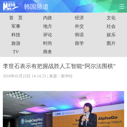
韩国频道
首 页
内政
经济
文化
首页
时政
国际
财经
军事
地方
外交
社会
科技
评论
韩语
娱乐
娱乐
体育
人事
教育
旅游
时尚
留学
图片
时尚
思客
地方
法治
TV
商务
港澳
台湾
华人
汽车
李世石表示有把握战胜人工智能“阿尔法围棋”
2016年02月23日 14:14:23
| 来源：新华社
科技
能源
房产
公司
图片
视频
彩票
食品
旅游
健康
信息化
数据
金融
公益
军事
无人机