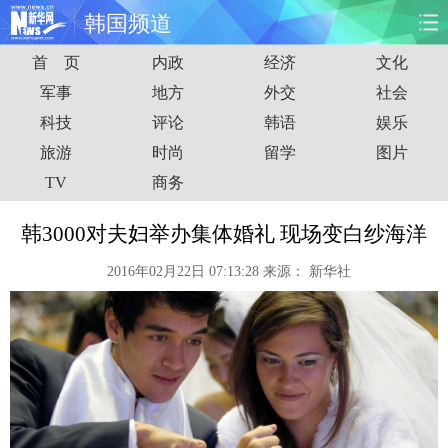
韩国频道
首 页
内政
经济
文化
首页
时政
国际
财经
军事
地方
外交
社会
科技
评论
韩语
娱乐
娱乐
体育
人事
教育
旅游
时尚
留学
图片
时尚
思客
地方
法治
TV
商务
港澳
台湾
华人
汽车
韩3000对夫妇举办集体婚礼 现场变白纱海洋
2016年02月22日 07:13:28
来源：
新华社
科技
能源
房产
公司
图片
视频
彩票
食品
旅游
健康
信息化
数据
金融
公益
军事
无人机