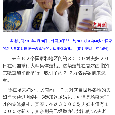
富媒体
摄影
新华广播
新华电视中文
新华电视英文
返回PC
当地时间2016年2月20日，韩国加平郡，约3000对来自60多个国家
的新人参加韩国统一教举行的大型集体婚礼。（图片来源：中新网）
来自６２个国家和地区的约３０００对夫妇２０
日在韩国举行大型集体婚礼。这场婚礼在首尔西北的
京畿道加平郡举行，吸引了约２.２万名宾客前来观
看。
除在场夫妇外，另有约１.２万对来自世界各地的夫
妇当天通过网络同步参加这场婚礼，可谓是场盛大非
凡的集体婚礼。其实，在这３０００对夫妇中仅有１
０００对新人，其余则是已经举办过婚礼的“老夫老