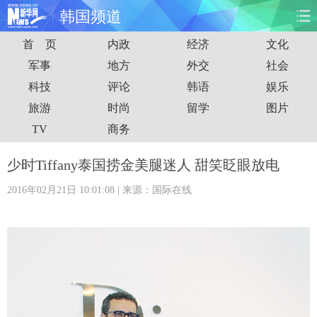
韩国频道
首 页
内政
经济
文化
首页
时政
国际
财经
军事
地方
外交
社会
科技
评论
韩语
娱乐
娱乐
体育
人事
教育
旅游
时尚
留学
图片
时尚
思客
地方
法治
TV
商务
港澳
台湾
华人
汽车
少时Tiffany泰国捞金美腿迷人 甜笑眨眼放电
2016年02月21日 10:01:08
| 来源：国际在线
科技
能源
房产
公司
图片
视频
彩票
食品
旅游
健康
信息化
数据
金融
公益
军事
无人机