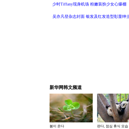
少时Tiffany现身机场 粉嫩装扮少女心爆棚
吴亦凡登杂志封面 银发及红发造型彰显绅
新华网韩文频道
봄이 온다
판다, 점심 휴식 모습