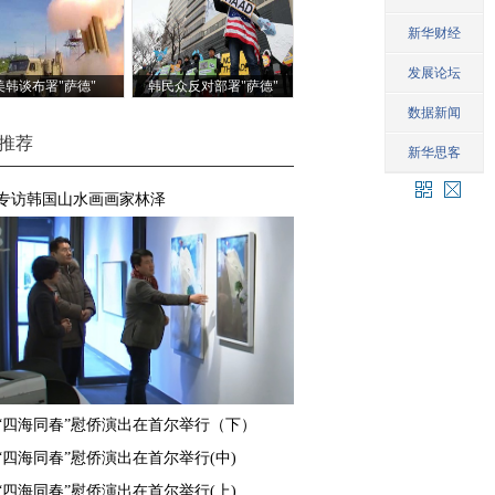
美韩谈布署"萨德"
韩民众反对部署"萨德"
推荐
专访韩国山水画画家林泽
“四海同春”慰侨演出在首尔举行（下）
“四海同春”慰侨演出在首尔举行(中)
“四海同春”慰侨演出在首尔举行(上)