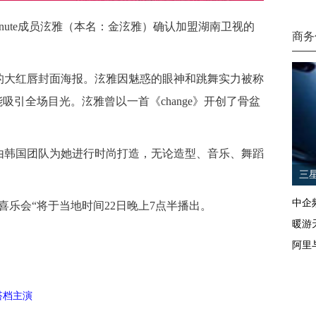
ute成员泫雅（本名：金泫雅）确认加盟湖南卫视的
商务
大红唇封面海报。泫雅因魅惑的眼神和跳舞实力被称
吸引全场目光。泫雅曾以一首《change》开创了骨盆
韩国团队为她进行时尚打造，无论造型、音乐、舞蹈
三
中企
喜乐会“将于当地时间22日晚上7点半播出。
暖游天
阿里
搭档主演