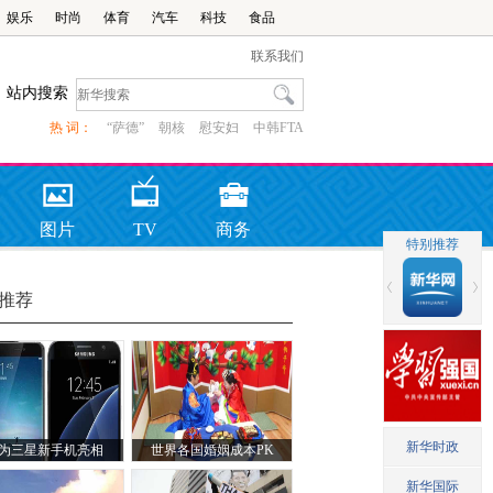
娱乐
时尚
体育
汽车
科技
食品
联系我们
站内搜索
热 词：
“萨德”
朝核
慰安妇
中韩FTA
图片
TV
商务
推荐
为三星新手机亮相
世界各国婚姻成本PK
MWC