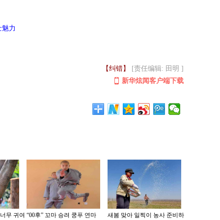
士魅力
【纠错】
[责任编辑: 田明 ]
新华炫闻客户端下载
 너무 귀여
“00후” 꼬마 승려 쿵푸 연마
새봄 맞아 일찍이 농사 준비하