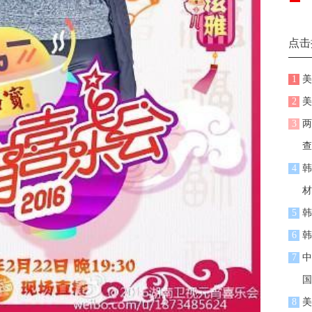
点击
1
美
2
美
3
两
查
4
韩
材
5
韩
6
韩
7
中
国
8
美