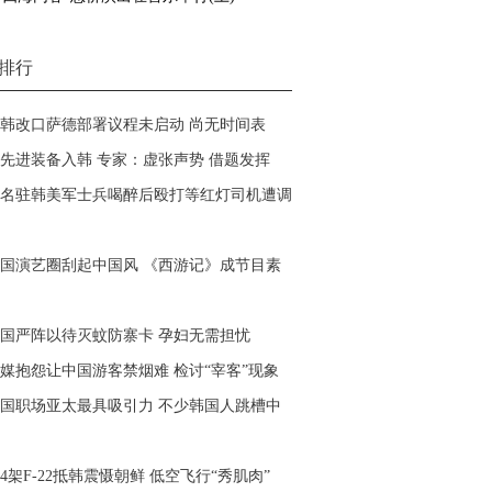
排行
韩改口萨德部署议程未启动 尚无时间表
先进装备入韩 专家：虚张声势 借题发挥
名驻韩美军士兵喝醉后殴打等红灯司机遭调
国演艺圈刮起中国风 《西游记》成节目素
国严阵以待灭蚊防寨卡
孕妇无需担忧
媒抱怨让中国游客禁烟难 检讨“宰客”现象
国职场亚太最具吸引力 不少韩国人跳槽中
4架F-22抵韩震慑朝鲜 低空飞行“秀肌肉”