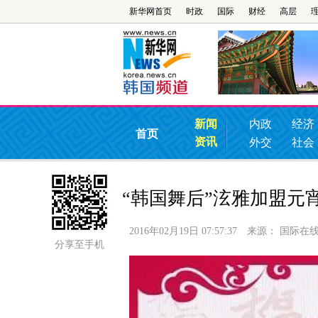
新华网首页
时政
国际
财经
高层
新闻
内政
经济
首页
资讯
外交
社会
“韩国舞后”泫雅加盟元
2016年02月19日 07:57:37
来源：
国际在
分享至手机