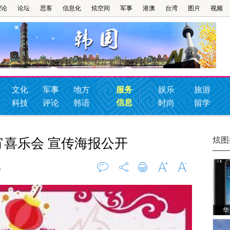
理论
论坛
思客
信息化
炫空间
军事
港澳
台湾
图片
视频
文化
军事
地方
服务
娱乐
旅游
信息
科技
评论
韩语
时尚
留学
炫图
宵喜乐会 宣传海报公开
线
评论
0
打印
字大
字小
华