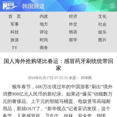
韩国频道
首 页
内政
经济
文化
首页
时政
国际
财经
军事
地方
外交
社会
科技
评论
韩语
娱乐
娱乐
体育
人事
教育
旅游
时尚
留学
图片
时尚
思客
地方
法治
TV
商务
港澳
台湾
华人
汽车
国人海外抢购堪比春运：感冒药牙刷统统带回
家
科技
能源
房产
公司
2016年02月17日 07:35:33
来源：
环球网
图片
视频
彩票
食品
猴年春节，600万出境过年的中国游客“刷出”境外
消费900亿元人民币的新纪录。如果还“爆买”动辄数万
旅游
健康
信息化
数据
元的奢侈品、上千元的智能马桶盖、电饭煲等高端耐
用品，那就OUT了。“新华视点”记者采访发现，这个
金融
公益
军事
无人机
春节，儿童感冒药、卫生巾、丝袜、安全套、指甲