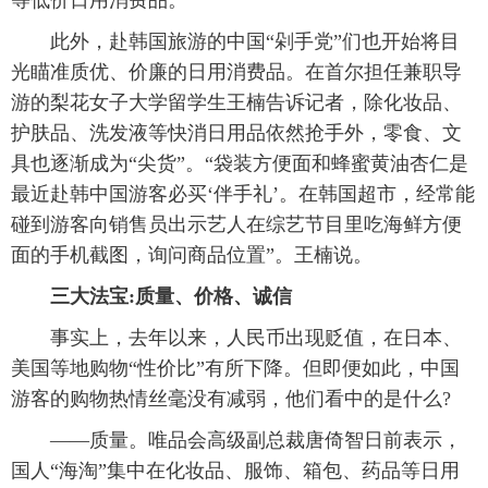
等低价日用消费品。
此外，赴韩国旅游的中国“剁手党”们也开始将目
光瞄准质优、价廉的日用消费品。在首尔担任兼职导
游的梨花女子大学留学生王楠告诉记者，除化妆品、
护肤品、洗发液等快消日用品依然抢手外，零食、文
具也逐渐成为“尖货”。“袋装方便面和蜂蜜黄油杏仁是
最近赴韩中国游客必买‘伴手礼’。在韩国超市，经常能
碰到游客向销售员出示艺人在综艺节目里吃海鲜方便
面的手机截图，询问商品位置”。王楠说。
三大法宝:质量、价格、诚信
事实上，去年以来，人民币出现贬值，在日本、
美国等地购物“性价比”有所下降。但即便如此，中国
游客的购物热情丝毫没有减弱，他们看中的是什么?
——质量。唯品会高级副总裁唐倚智日前表示，
国人“海淘”集中在化妆品、服饰、箱包、药品等日用