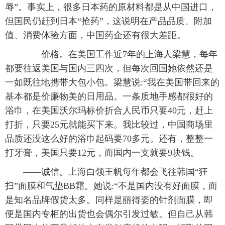
辱”。事实上，很多日本药的原材料都是从中国进口，
但国民仍赶到日本“抢药”，这说明在产品品质、附加
值、消费体验方面，中国药企还有很大差距。
——价格。在美国工作近7年的上海人梁慧，每年
都要往返美国与国内三四次，但每次回国她依然还是
一如既往地携带大包小包。梁慧说:“我在美国带回来的
基本都是价廉物美的日用品。一条质地手感都很好的
浴巾，在美国沃尔玛标价折合人民币只要40元，赶上
打折，只要25元就能买下来。我比较过，中国商场里
品质还没这么好的浴巾起码要70多元。还有，整整一
打牙膏，美国只要12元，而国内一支就要9块钱。
——诚信。上海白领王帆每年都会飞往韩国“狂
扫”面膜和气垫BB霜。她说:“不是国内没有好面膜，而
是知名品牌假货太多。同样是丽得姿的针剂面膜，即
便是国内专柜的出货也会偶尔引发过敏。但自己从韩