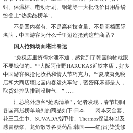
钳、保温杯、电动牙刷、钢笔等一大批低价日用品纷
富媒体
摄影
新华广播
纷登上“热卖品榜单”。
新华电视中文
新华电视英文
返回PC
不是国内稀有、不是高科技含量、不是高档国际
名牌，中国游客为什么千里迢迢抢购这些商品？
国人抢购场面堪比春运
“免税店里挤得水泄不通，感觉到了韩国购物就跟
不要钱似的。”“大阪阿倍野HARUKAS近铁本店，好多
中国游客疯抢化妆品和情人节巧克力。”“夏威夷免税
店和大商店堪比国内春运火车站，密密麻麻都是人，
取货处排队排到没脾气。”……
汇总境外游客“抢购清单”，记者发现，春节期间
各国高居榜单前列的商品如下:日本——冈本安全套、
花王卫生巾、SUWADA指甲钳、Thermos保温杯以及
感冒糖浆、龙角散等各类药品;韩国——红(吕)染烫修