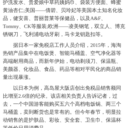
护洗发水、贵爱娘中草药姨妈巾、袋装方便面、蜂蜜
黄油杏仁;美国——倩碧、贝玲妃等美国本土知名化妆
品，健安喜、普丽普莱等保健品，以及A&F、
Tommy、CK等服装;欧洲——凌美钢笔，双立人、博克
锈钢刀，飞利浦电动牙刷，马卡龙钥匙扣等。
据日本一家免税店工作人员介绍，2015年，海淘
热销产品集中在电饭煲、智能马桶盖、空气净化器等
高端耐用商品，而新年伊始，电动剃须刀、保温瓶、
美颜器、化妆品、食品、药品等相对平民化的商品销
量出现暴涨。
以日本为例，高岛屋大阪店创出免税品销售额同
比增至2.6倍的纪录。该店相关负责人告诉记者，过
去，一个中国游客能购买五六个高档电饭锅、两三个
马桶盖，卖到断货也是常有的。但今年春节，明显拉
动销售的是护肤品、彩妆、安全套、卫生巾、保温杯