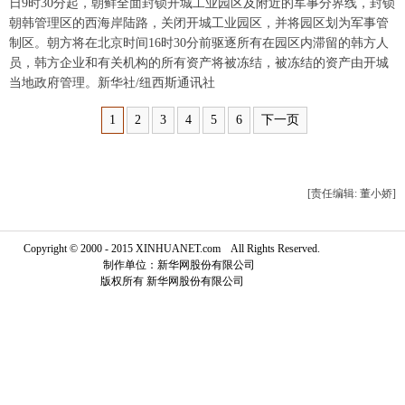
日9时30分起，朝鲜全面封锁开城工业园区及附近的军事分界线，封锁
朝韩管理区的西海岸陆路，关闭开城工业园区，并将园区划为军事管
富媒体
摄影
新华广播
制区。朝方将在北京时间16时30分前驱逐所有在园区内滞留的韩方人
员，韩方企业和有关机构的所有资产将被冻结，被冻结的资产由开城
新华电视中文
新华电视英文
返回PC
当地政府管理。新华社/纽西斯通讯社
1
2
3
4
5
6
下一页
[责任编辑: 董小娇]
Copyright © 2000 - 2015 XINHUANET.com All Rights Reserved.
制作单位：新华网股份有限公司
版权所有 新华网股份有限公司