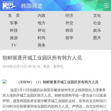
韩国频道
首 页
内政
经济
文化
首页
时政
国际
财经
军事
地方
外交
社会
科技
评论
韩语
娱乐
娱乐
体育
人事
教育
旅游
时尚
留学
图片
时尚
思客
地方
法治
TV
商务
港澳
台湾
华人
汽车
朝鲜驱逐开城工业园区所有韩方人员
2016年02月12日 08:36:34
| 来源：新华社
科技
能源
房产
公司
图片
视频
彩票
食品
这是2月11日拍摄的从韩国京畿道坡州市京义线韩朝出入境事务
旅游
健康
信息化
数据
所入境的开城工业园区韩方人员。朝鲜祖国和平统一委员会11日发表
声明，谴责韩国政府全面中断开城工业园区运转，宣布在北京时间11
金融
公益
军事
无人机
日16时30分前驱逐所有在园区内的韩方人员。声明说，自北京时间11