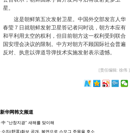
星。
这是朝鲜第五次发射卫星。中国外交部发言人华
春莹７日就朝鲜发射卫星答记者问时说，朝方本应有
和平利用太空的权利，但目前朝方这一权利受到联合
国安理会决议的限制。中方对朝方不顾国际社会普遍
反对、执意以弹道导弹技术实施发射表示遗憾。
[责任编辑: 徐伟 ]
新华网韩文频道
·
中 "난창지광" 새해를 맞이해
·
수치(舒淇)화보 공개, 복면으로 스모그 주목을 호소