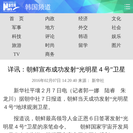
韩国频道
首 页
内政
经济
文化
首页
时政
国际
财经
军事
地方
外交
社会
科技
评论
韩语
娱乐
娱乐
体育
人事
教育
旅游
时尚
留学
图片
时尚
思客
地方
法治
TV
商务
港澳
台湾
华人
汽车
详讯：朝鲜宣布成功发射“光明星４号”卫星
2016年02月07日 14:20:40
来源：
新华社
科技
能源
房产
公司
新华社平壤２月７日电（记者郭一娜 陆睿 朱
图片
视频
彩票
食品
龙川）据朝中社７日报道，朝鲜当天成功发射“光明星
４号”地球观测卫星。
旅游
健康
信息化
数据
报道说，朝鲜最高领导人金正恩６日签署发射“光
明星４号”卫星的亲笔命令。 朝鲜国家宇宙开发局
金融
公益
军事
无人机