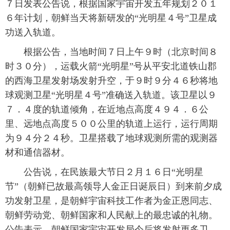
７日发表公告说，根据国家宇宙开发五年规划２０１
富媒体
摄影
新华广播
６年计划，朝鲜当天将新研发的“光明星４号”卫星成
功送入轨道。
新华电视中文
新华电视英文
返回PC
根据公告，当地时间７日上午９时（北京时间８
时３０分），运载火箭“光明星”号从平安北道铁山郡
的西海卫星发射场发射升空，于９时９分４６秒将地
球观测卫星“光明星４号”准确送入轨道。该卫星以９
７．４度的轨道倾角，在近地点高度４９４．６公
里、远地点高度５００公里的轨道上运行，运行周期
为９４分２４秒。卫星搭载了地球观测所需的观测器
材和通信器材。
公告说，在民族最大节日２月１６日“光明星
节”（朝鲜已故最高领导人金正日诞辰日）到来前夕成
功发射卫星，是朝鲜宇宙科技工作者为金正恩同志、
朝鲜劳动党、朝鲜国家和人民献上的最忠诚的礼物。
公告表示，朝鲜国家宇宙开发局今后将发射更多卫