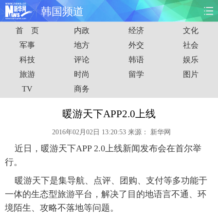
韩国频道
首 页
内政
经济
文化
首页
时政
国际
财经
军事
地方
外交
社会
科技
评论
韩语
娱乐
娱乐
体育
人事
教育
旅游
时尚
留学
图片
时尚
思客
地方
法治
TV
商务
港澳
台湾
华人
汽车
暖游天下APP2.0上线
2016年02月02日 13:20:53
来源：
新华网
科技
能源
房产
公司
近日，暖游天下APP 2.0上线新闻发布会在首尔举
图片
视频
彩票
食品
行。
暖游天下是集导航、点评、团购、支付等多功能于
旅游
健康
信息化
数据
一体的生态型旅游平台，解决了目的地语言不通、环
境陌生、攻略不落地等问题。
金融
公益
军事
无人机