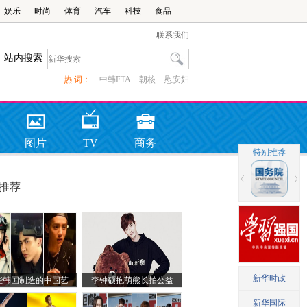
娱乐
时尚
体育
汽车
科技
食品
联系我们
站内搜索
热 词：
中韩FTA
朝核
慰安妇
图片
TV
商务
推荐
些韩国制造的中国艺
李钟硕抱萌熊长拍公益
人现状
海报