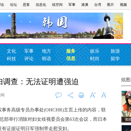
理论
论坛
思客
信息化
炫空间
军事
港澳
台湾
图片
视频
文化
军事
地方
服务
娱乐
旅游
信息
科技
评论
韩语
时尚
留学
炫图
妇调查：无法证明遭强迫
闻网
评论
0
打印
字大
字小
务高级专员办事处(OHCHR)主页上传的内容，联
瓦总部举行消除对妇女歧视委员会第63次会议，而日本
那
没有证据证明日军强制带走慰安妇。