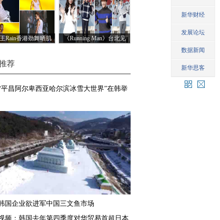
王Rain香港劲舞晒肌
《Running Man》台北见
肉
面会
推荐
“平昌阿尔卑西亚哈尔滨冰雪大世界”在韩举
韩国企业欲进军中国三文鱼市场
视频：韩国去年第四季度对华贸易首超日本