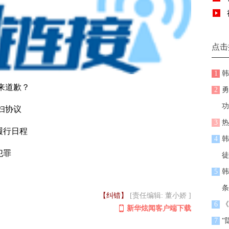
点击
1
韩
来道歉？
2
勇
功
妇协议
3
热
履行日程
4
韩
犯罪
徒
5
韩
条
【纠错】
[责任编辑: 董小娇 ]
6
《
新华炫闻客户端下载
7
“