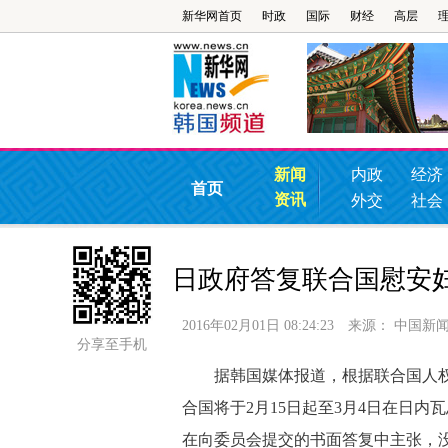
新华网首页
时政
国际
财经
高层
新闻
内政
经济
首页
资讯
外交
社会
日政府答复联合国慰安
2016年02月01日 08:24:23
来源：
中国新
分享至手机
据韩国媒体报道，根据联合国人权事
合国将于2月15日起至3月4日在日内
在向委员会提交的书面答复中主张，