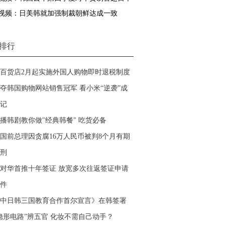
视频：日美韩就加强制裁朝鲜达成一致
排行
百货店2月起实施外国人购物即时退税制度
夺韩国购物网站销售冠军 看小米“逆袭”成
记
播韩剧教你做"经典韩餐" 吃货必备
国前总理因贪腐16万人民币被判8个月有期
刑
对华首推十年签证 放宽多次往返签证申请
件
中日韩三国教育合作首尔宣言》在韩签署
隐形电路”辨五官 化妆不需自己动手？