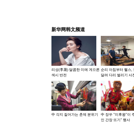
新华网韩文频道
리성(李晟) 달콤한 미에 게으른
순리 아침부터 헬스,
섹시 반전
달려 다리 벌리기 사
보에 올려
中 각지 짙어가는 춘제 분위기
中 장쑤 "미후왕"이 
인 간장 뜨기" 행사