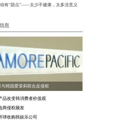
动有“甜点”——太少不健康，太多没意义
信息
里与韩国爱茉莉联合反侵权
产品改变韩消费者价值观
电商侵权频发
环球收购韩娱乐公司