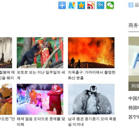
8
运
商务
 철봉에 매
포토로 보는 지난 일주일의 세
지옥출구: 가까이에서 촬영한
진을 웨이
계
화산 분출
阿
中国
韩国
苏宁
주도한 "만
채색 얼음 조각으로 춘제를 맞
남극 펭귄 옹기종기 모여 폭풍
이해
설 이겨내