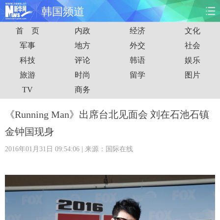
韩国频道
首 页
内政
经济
文化
首页
时政
国际
财经
军事
地方
外交
社会
科技
评论
韩语
娱乐
娱乐
体育
人事
教育
旅游
时尚
留学
图片
时尚
思客
地方
法治
TV
商务
港澳
台湾
华人
汽车
《Running Man》出席台北见面会 刘在石池石镇
金钟国现身
科技
能源
房产
公司
2016年01月31日 09:54:06
| 来源：国际在线
图片
视频
彩票
食品
旅游
健康
信息化
数据
金融
公益
军事
无人机