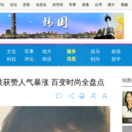
理论
论坛
思客
信息化
炫空间
军事
港澳
台湾
图片
视频
文化
军事
地方
服务
娱乐
旅游
信息
科技
评论
韩语
时尚
留学
炫图
技获赞人气暴涨 百变时尚全盘点
评论
0
打印
字大
字小
《