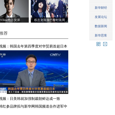
93line抢占荧屏
权志龙现身巴黎时装周
推荐
视频：韩国去年第四季度对华贸易首超日本
视频：日美韩就加强制裁朝鲜达成一致
韩红参品牌拟与新华网韩国频道合作进军中