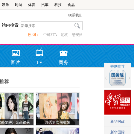
娱乐
时尚
体育
汽车
科技
食品
联系我们
站内搜索
热 词：
中韩FTA
朝核
慰安妇
图片
TV
商务
推荐
奶酪陷阱》金高银获
郑秀妍卖萌撒娇
赞