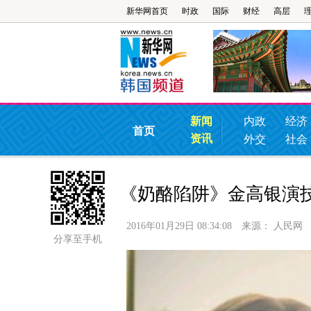
新华网首页
时政
国际
财经
高层
新闻
内政
经济
首页
资讯
外交
社会
《奶酪陷阱》金高银演
2016年01月29日 08:34:08
来源：
人民网
分享至手机