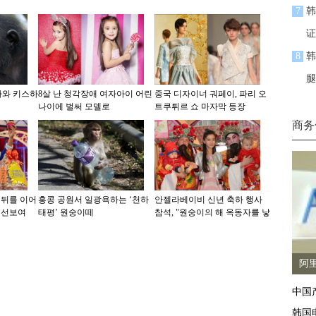
7
韩
证
8
韩
腿
마와 키스하
8살 난 청각장애 여자아이 어린
중국 디자이너 궈페이, 파리 오
나이에 벌써 모델로
트쿠튀르 쇼 마자막 등장
商务
 뒤를 이어
홍콩 공원서 일광욕하는 ‘천하
안젤라베이비 신년 축하 행사
 선보여
태평’ 원숭이떼
참석, "원숭이의 해 옥동자를 낳
고 싶다"
阿
中国
韩国