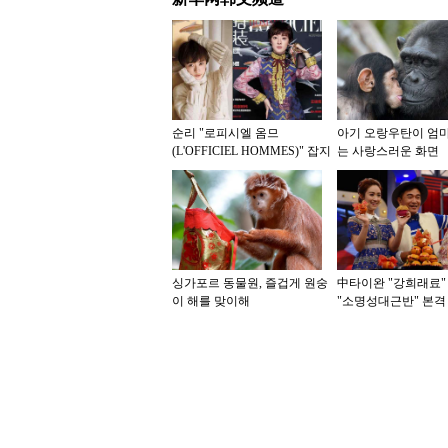
순리 "로피시엘 옴므
아기 오랑우탄이 엄
(L'OFFICIEL HOMMES)" 잡지
는 사랑스러운 화면
표지 사진 첫 공개
싱가포르 동물원, 즐겁게 원숭
中타이완 "강희래료"
이 해를 맞이해
"소명성대근반" 본격