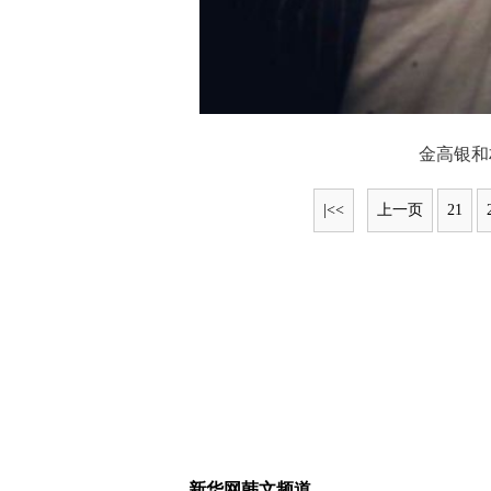
金高银和朴
|<<
上一页
21
新华网韩文频道