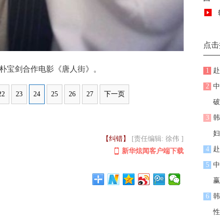
点击
宝剑合作电影《唐人街》。
1
赴
2
中
22
23
24
25
26
27
下一页
破
3
韩
妇
【纠错】
[责任编辑: 徐伟 ]
4
赴
新华炫闻客户端下载
5
中
赢
6
韩
性