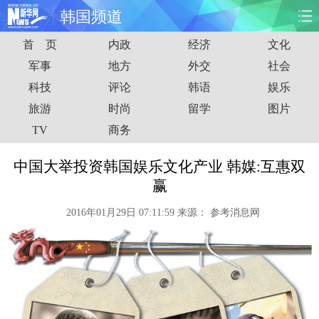
韩国频道
首 页
内政
经济
文化
首页
时政
国际
财经
军事
地方
外交
社会
科技
评论
韩语
娱乐
娱乐
体育
人事
教育
旅游
时尚
留学
图片
时尚
思客
地方
法治
TV
商务
港澳
台湾
华人
汽车
中国大举投资韩国娱乐文化产业 韩媒:互惠双
赢
科技
能源
房产
公司
2016年01月29日 07:11:59
来源：
参考消息网
图片
视频
彩票
食品
旅游
健康
信息化
数据
金融
公益
军事
无人机