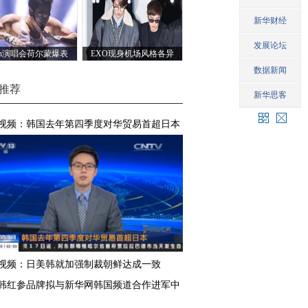
ain演唱会荷尔蒙爆表
EXO现身机场风格各异
推荐
视频：韩国去年第四季度对华贸易首超日本
视频：日美韩就加强制裁朝鲜达成一致
韩红参品牌拟与新华网韩国频道合作进军中