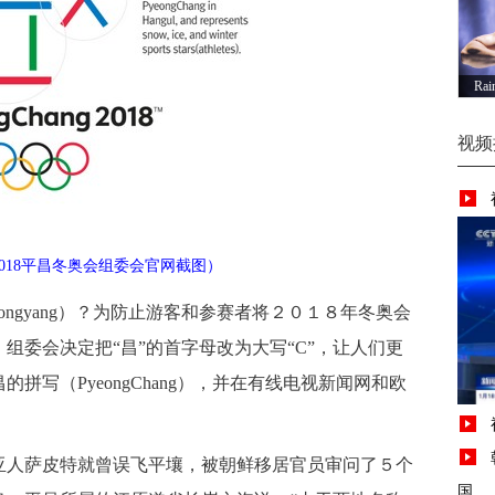
R
视频
018平昌冬奥会组委会官网截图）
Pyongyang）？为防止游客和参赛者将２０１８年冬奥会
组委会决定把“昌”的首字母改为大写“C”，让人们更
拼写（PyeongChang），并在有线电视新闻网和欧
人萨皮特就曾误飞平壤，被朝鲜移居官员审问了５个
国