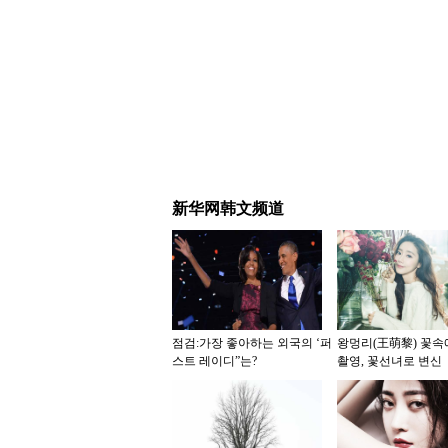
新华网韩文频道
점검:가장 좋아하는 외국의 ‘퍼
왕멍리(王萌黎) 꽃속
스트 레이디”는?
촬영, 꽃선녀로 변신