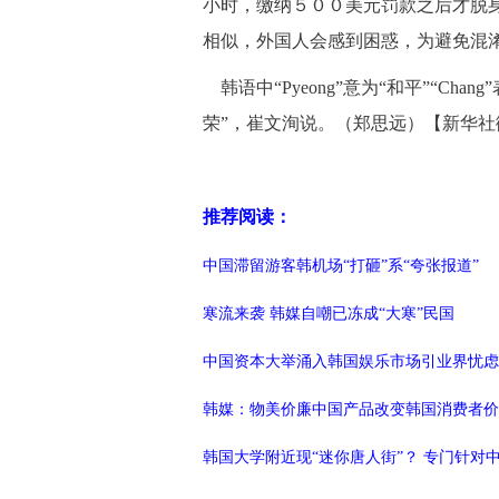
小时，缴纳５００美元罚款之后才脱
相似，外国人会感到困惑，为避免混
韩语中“Pyeong”意为“和平”“Ch
荣”，崔文洵说。（郑思远）【新华社
推荐阅读：
中国滞留游客韩机场“打砸”系“夸张报道”
寒流来袭 韩媒自嘲已冻成“大寒”民国
中国资本大举涌入韩国娱乐市场引业界忧虑
韩媒：物美价廉中国产品改变韩国消费者价
韩国大学附近现“迷你唐人街”？ 专门针对