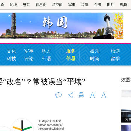
理论
论坛
思客
信息化
炫空间
军事
港澳
台湾
图片
视频
文化
军事
地方
服务
娱乐
旅游
信息
科技
评论
韩语
时尚
留学
炫图
要“改名”？常被误当“平壤”
评论
0
打印
字大
字小
权