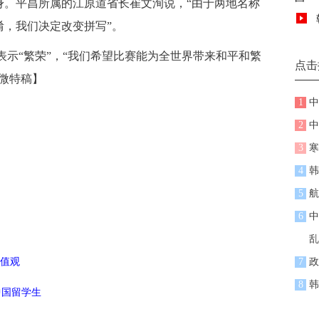
身。平昌所属的江原道省长崔文洵说，“由于两地名称
淆，我们决定改变拼写”。
ang”表示“繁荣”，“我们希望比赛能为全世界带来和平和繁
点击
微特稿】
1
中
2
中
3
寒
4
韩
5
航
6
中
乱
值观
7
政
8
韩
中国留学生