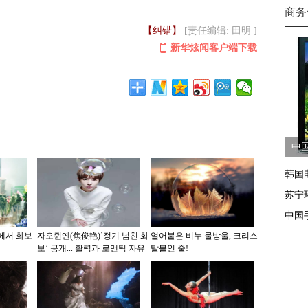
商务
【纠错】
[责任编辑: 田明 ]
新华炫闻客户端下载
中
韩国
苏宁
中国
에서 화보
자오쥔옌(焦俊艳)’정기 넘친 화
얼어붙은 비누 물방울, 크리스
보’ 공개... 활력과 로맨틱 자유
탈볼인 줄!
로운 전환