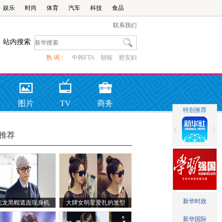
娱乐
时尚
体育
汽车
科技
食品
联系我们
站内搜索
热 词：
中韩FTA
朝核
慰安妇
图片
TV
商务
推荐
志龙黑帽遮面现身机
大牌女明星爱扎的发型
场