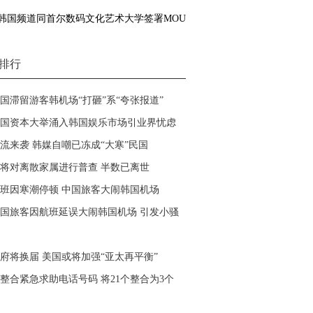
韩国频道同首尔数码文化艺术大学签署MOU
排行
国滞留游客韩机场“打砸”系“夸张报道”
国资本大举涌入韩国娱乐市场引业界忧虑
流来袭 韩媒自嘲已冻成“大寒”民国
将对离散家属进行普查 半数已离世
班因寒潮停顿 中国旅客大闹韩国机场
国旅客因航班延误大闹韩国机场 引发小骚
府将换届 美国或将加强“亚太再平衡”
整合紧急求助电话号码 将21个整合为3个