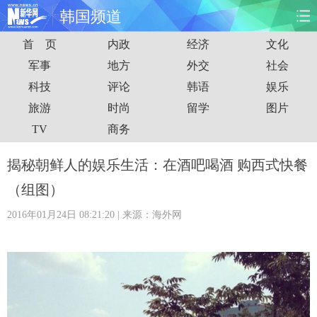
韩国频道
首 页
内政
经济
文化
首页
时政
国际
财经
军事
地方
外交
社会
科技
评论
韩语
娱乐
娱乐
体育
人事
教育
旅游
时尚
留学
图片
时尚
思客
地方
法治
TV
商务
港澳
台湾
华人
汽车
揭秘朝鲜人的娱乐生活：在酒吧喝酒 购西式快餐
（组图）
科技
能源
房产
公司
2016年01月24日 08:21:20
| 来源：海外网
图片
视频
彩票
食品
旅游
健康
信息化
数据
金融
公益
军事
无人机