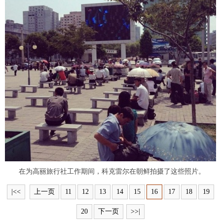
富媒体
摄影
新华广播
新华电视中文
新华电视英文
返回PC
在为高丽旅行社工作期间，科克雷尔在朝鲜拍摄了这些照片。
|<<
上一页
11
12
13
14
15
16
17
18
19
20
下一页
>>|