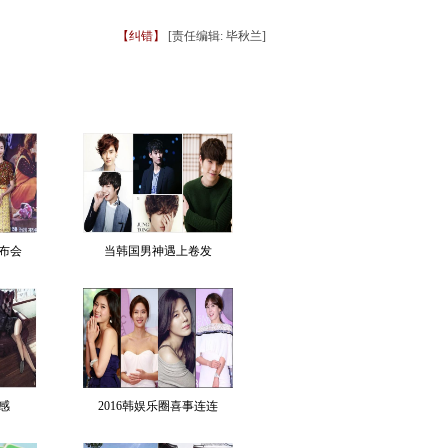
【纠错】
[责任编辑: 毕秋兰]
布会
当韩国男神遇上卷发
感
2016韩娱乐圈喜事连连