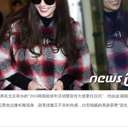
在北京举办的“2016韩国旅游年活动暨宣传大使委任仪式”，经由金浦
色过膝长靴现身，甜美优雅又不失时尚感，白皙细腻的美肤获赞“逆生