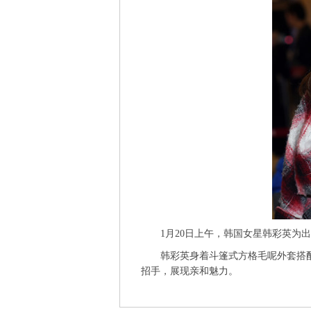
1月20日上午，韩国女星韩彩英为出席
韩彩英身着斗篷式方格毛呢外套搭配黑
招手，展现亲和魅力。