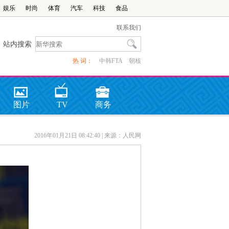
娱乐
时尚
体育
汽车
科技
食品
联系我们
站内搜索
热 词：
中韩FTA
朝核
图片
TV
商务
2016年01月21日 08:42:40
| 来源：人民网