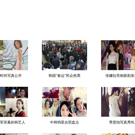
时尚写真公开
韩国"春运"民众抢票
张娜拉亮相新剧发
年进军荧幕的韩艺人
中韩明星合照盘点
秀贤拍写真秀性