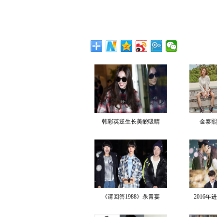
韩彩英逆生长美貌吸睛
金泰熙
《请回答1988》杀青宴
2016