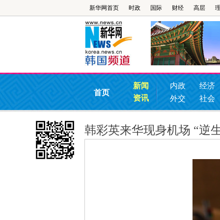
新华网首页
时政
国际
财经
高层
新闻
内政
经济
首页
资讯
外交
社会
韩彩英来华现身机场 “逆