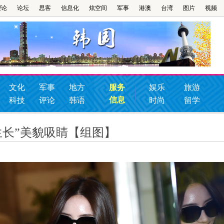
理论
论坛
思客
信息化
炫空间
军事
港澳
台湾
图片
视频
文化
军事
地方
服务
娱乐
旅游
信息
科技
评论
韩语
时尚
留学
生长”美貌吸睛【组图】