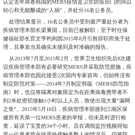
认定去年席卷韩国的MERS疫情是卫生防疫部门的掉以
轻心和无能酿成的“人祸”，并处分16名公务员。
富媒体
摄影
新华广播
处理结果显示，16名公务员中受到最严重处分者为
新华电视中文
新华电视英文
返回PC
疾病管理本部长梁秉国，目前已被解职；至于时任保
健福祉部长官文亨杓则因2015年8月引咎辞职而免于处
理，且事发当其确实未接到及时准确的报告。
从2013年7月至2015年2月，世界卫生组织先后8次建
议疾病管理本部有必要研究MERS并采取防范措施，疾
病管理本部也因此接受2次国内专家咨询，但始终没有
制定防范对策——2014年7月制定韩版《MERS防范指
南》时，也仅将隔离对象限定为在距离病毒携带者不
到2米处密切接触1小时以上人员，致使出现大量“漏网
之鱼”。2015年5月18日，疾病管理本部接到江南区保
健所有关第一位MERS患者的举报，但未及时进行检
查，延误了宝贵的34个小时。且在调阅监控视频得知
第一位患者曾在病房外接触多数人的情况后，仍将防