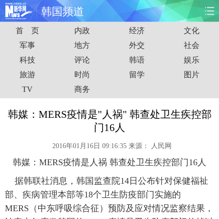
韩国频道
首 页
内政
经济
文化
首页
时政
国际
财经
军事
地方
外交
社会
科技
评论
韩语
娱乐
娱乐
体育
人事
教育
旅游
时尚
留学
图片
时尚
思客
地方
法治
TV
商务
港澳
台湾
华人
汽车
韩媒：MERS疫情是"人祸" 韩查处卫生疾控部
门16人
科技
能源
房产
公司
2016年01月16日 09:16:35
来源：
人民网
图片
视频
彩票
食品
韩媒：MERS疫情是人祸 韩查处卫生疾控部门16人
据韩联社消息，韩国监查院14日公布针对保健福祉
旅游
健康
信息化
数据
部、疾病管理本部等18个卫生防疫部门实施的
MERS（中东呼吸综合征）预防及应对情况监察结果，
金融
公益
军事
无人机