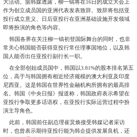
大活动。据韩媒透露，柳一镐将在16日的成立大会上
作为创立成员国的亚洲代表发表致辞。致辞将包括亚
富媒体
摄影
新华广播
投行成立意义、日后亚投行在亚洲基础设施开发领域
新华电视中文
新华电视英文
返回PC
即将扮演的角色等内容。
韩国各界在关注柳一镐初登国际舞台的同时，也非
常关心韩国能否获得亚投行常任理事国地位，以及韩
国人能否出任亚投行副行长一职。
在全部创始成员国中，韩国以3.81%的股本排名第五
位，高于与韩国拥有相近经济规模的澳大利亚及印度
尼西亚。这是韩国在世界性金融机构所拥有的最高排
名。韩国《中央日报》报道称，韩国政府表示希望在
亚投行争取更多话语权，在亚投行实际运营过程中扮
演主导角色。
此前，韩国前任副总理崔炅焕接受韩媒记者采访
时，也曾表示期待亚投行能为韩企提供发展良机，还