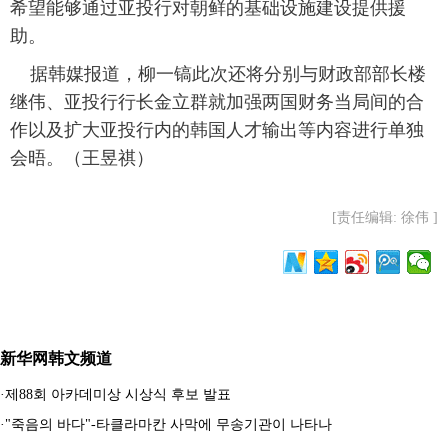
希望能够通过亚投行对朝鲜的基础设施建设提供援
助。
据韩媒报道，柳一镐此次还将分别与财政部部长楼
继伟、亚投行行长金立群就加强两国财务当局间的合
作以及扩大亚投行内的韩国人才输出等内容进行单独
会晤。（王昱祺）
[责任编辑: 徐伟 ]
新华网韩文频道
·
제88회 아카데미상 시상식 후보 발표
·
"죽음의 바다"-타클라마칸 사막에 무송기관이 나타나