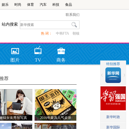
娱乐
时尚
体育
汽车
科技
食品
联系我们
站内搜索
热 词：
中韩FTA
朝核
图片
TV
商务
推荐
敏镐女友秀智写真
2016年最具人气桌游