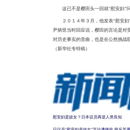
这已不是樱田头一回就“慰安妇”
２０１４年３月，他发表“慰安妇”
尹炳世当时回应说，樱田的言论是对
对历史事实的歪曲，也是在公然挑战联
（新华社专特稿）
慰安妇是妓女？日本议员再逆人类良知
日议员“慰安妇是妓女”言论遭痛批 韩斥其