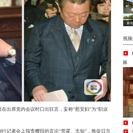
寒
视频
国
出席党内会议时口出狂言，妄称“慰安妇”为“职业
记者会上指责樱田的言论“荒谬、无知”，敦促日方