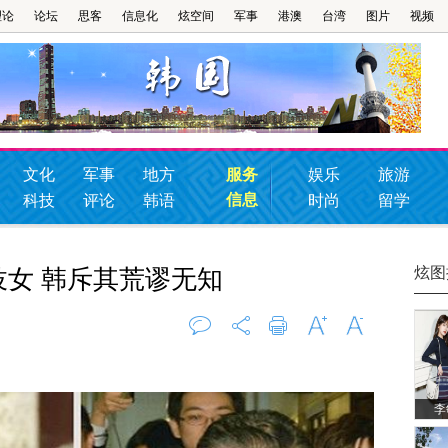
理论
论坛
思客
信息化
炫空间
军事
港澳
台湾
图片
视频
文化
军事
地方
服务
娱乐
旅游
信息
科技
评论
韩语
时尚
留学
炫图
妓女 韩斥其荒谬无知
评论
0
打印
字大
字小
李