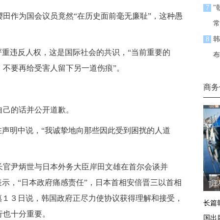
7
"
作为国会议员竟然“在历史面前毫无廉耻”，这种愚
常
8
韩
重违反人权，这是国际社会的共识，“当前重要的
布
，不要再给受害人留下另一道伤痕”。
商务
己的话并公开道歉。
声明中说，“我诚挚地向那些因此受到困扰的人道
官尹炳世与日本外务大臣岸田文雄在首尔会谈并
表示，“日本政府痛感责任”，日本首相安倍晋三以首相
“
惠１３日说，韩国政府正尽力使协议获得理解和接受，
长篇
行也十分重要。
国出