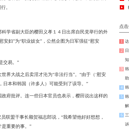
履行。
点击
科学省副大臣的樱田义孝１４日出席自民党举行的外
慰安妇”为“职业妓女”，公然企图为日军强征“慰安
1
达
2
日
知
是交易。”
3
韩
界大战之后卖淫才沦为“非法行当”。“由于（‘慰安
助
，日本和韩国（许多人）可能受到了误导。”
4
韩
政府批评。连一些日本官员也表示，樱田说出这样的
5
韩
解
6
三
员联盟干事长额贺福志郎说，“我希望他好好想想，
诉
是重要的事。”