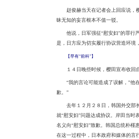
赵俊赫当天在记者会上回应说，樱田
昧无知的妄言根本不值一驳。
他说，日军强征“慰安妇”的罪行严
是，日方应为切实履行协议营造环境
【早有“前科”】
１４日晚些时候，樱田宣布收回自
“我的言论可能造成了误解，”他在
歉。”
去年１２月２８日，韩国外交部长
就“慰安妇”问题达成协议。岸田当时
名义向“慰安妇”致歉。韩国总统朴槿
在这一过程中，日本政府和媒体的言