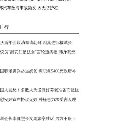
韩汽车坠海事故频发 因无防护栏
排行
沃斯年会取消邀请朝鲜 因其进行核试验
议员"慰安妇是妓女"言论遭痛批 韩斥其无
国职场男兴起当奶爸 离职拿5400元政府补
国人发愁！多数人为没做好养老准备而担忧
慰安妇宣布协议无效 朴槿惠力求受害人理
星会长李健熙长女离婚案胜诉 男方不服上