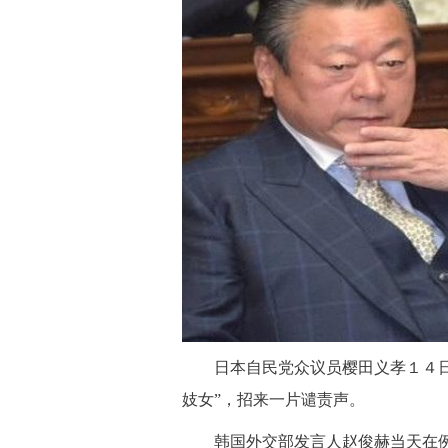
日本自民党众议员樱田义孝１４日在
妓女”，招来一片谴责声。
韩国外交部发言人赵俊赫当天在例行