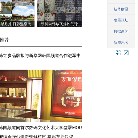
冬腊月,中日韩温泉大
朝鲜向韩放飞爆炸气球
比拼
撒传单
推荐
韩红参品牌拟与新华网韩国频道合作进军中
韩国频道同首尔数码文化艺术大学签署MOU
安理会强烈谴责朝鲜核试 将起草新决议