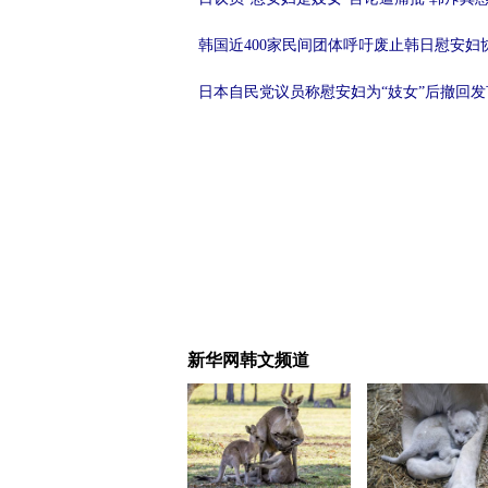
韩国近400家民间团体呼吁废止韩日慰安妇
日本自民党议员称慰安妇为“妓女”后撤回发
新华网韩文频道