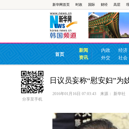
新华网首页
时政
国际
财经
高层
新闻
内政
经济
首页
资讯
外交
社会
日议员妄称“慰安妇”为
2016年01月16日 07:03:43
来源：
新华社
分享至手机