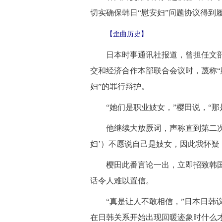
切实确保韩日“慰安妇”问题协议得到
【歪曲历史】
日本时事通讯社报道，曾担任文部
交和经济合作本部联合会议时，蔑称“
妇”的罪行辩护。
“她们是职业妓女，”樱田说，“那
他继续大放厥词，声称直到第二次世
妇’）不愿说自己是妓女，因此我怀疑
樱田此番言论一出，立即招致韩国
话令人难以置信。
“真是让人不敢相信，”日本日韩议
在日韩关系开始出现回暖迹象时什么才