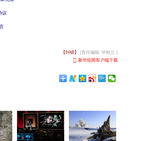
协议
言
【纠错】
[责任编辑: 毕秋兰 ]
新华炫闻客户端下载