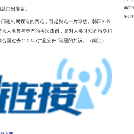
韩世
问题口出妄言。
SE
问题纯属捏造的言论，引起舆论一片哗然。韩国外长
受害人名誉与尊严的再次践踏，是对人类良知的污辱和
合国过去２０年对“慰安妇”问题的共识。（闫洁）
愚昧无知