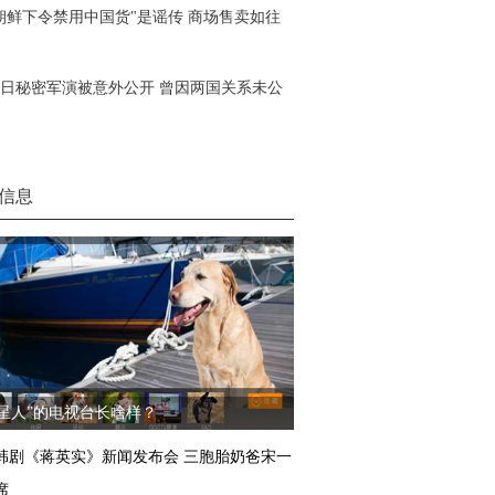
朝鲜下令禁用中国货"是谣传 商场售卖如往
日秘密军演被意外公开 曾因两国关系未公
信息
汪星人”的电视台长啥样？
韩剧《蒋英实》新闻发布会 三胞胎奶爸宋一
席