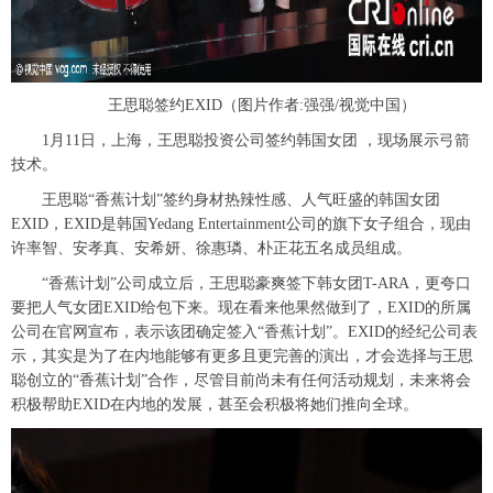
王思聪签约EXID（图片作者:强强/视觉中国）
1月11日，上海，王思聪投资公司签约韩国女团 ，现场展示弓箭
技术。
王思聪“香蕉计划”签约身材热辣性感、人气旺盛的韩国女团
EXID，EXID是韩国Yedang Entertainment公司的旗下女子组合，现由
许率智、安孝真、安希妍、徐惠璘、朴正花五名成员组成。
“香蕉计划”公司成立后，王思聪豪爽签下韩女团T-ARA，更夸口
要把人气女团EXID给包下来。现在看来他果然做到了，EXID的所属
公司在官网宣布，表示该团确定签入“香蕉计划”。EXID的经纪公司表
示，其实是为了在内地能够有更多且更完善的演出，才会选择与王思
聪创立的“香蕉计划”合作，尽管目前尚未有任何活动规划，未来将会
积极帮助EXID在内地的发展，甚至会积极将她们推向全球。