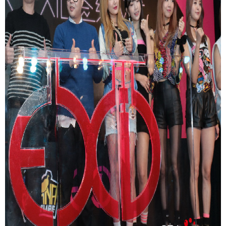
富媒体
摄影
新华广播
新华电视中文
新华电视英文
返回PC