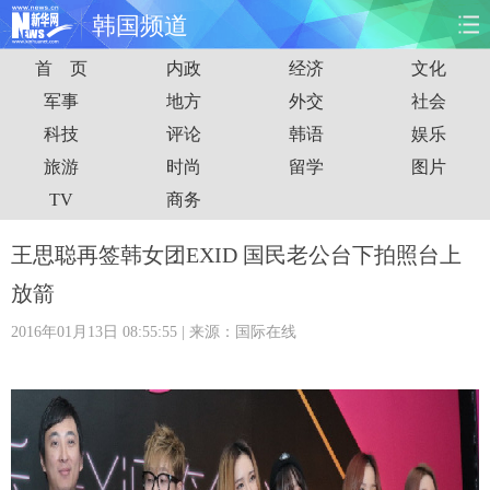
韩国频道
首 页
内政
经济
文化
首页
时政
国际
财经
军事
地方
外交
社会
科技
评论
韩语
娱乐
娱乐
体育
人事
教育
旅游
时尚
留学
图片
时尚
思客
地方
法治
TV
商务
港澳
台湾
华人
汽车
王思聪再签韩女团EXID 国民老公台下拍照台上
放箭
科技
能源
房产
公司
2016年01月13日 08:55:55
| 来源：国际在线
图片
视频
彩票
食品
旅游
健康
信息化
数据
金融
公益
军事
无人机