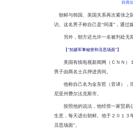
韩裔
朝鲜与韩国、美国关系再次紧张之际
访。这名男子称自己是“间谍”，通过
另外，朝方还允许一名被判处无期
【“拍摄军事秘密和丑恶场面”】
美国有线电视新闻网（ＣＮＮ）１
男子由两名士兵押进房间。
他称自己名为金东哲（音译），现
尼亚州费尔法克斯市。
按照他的说法，他经营一家贸易公
生意，每天进出朝鲜。他于２０１３年
丑恶场面”。