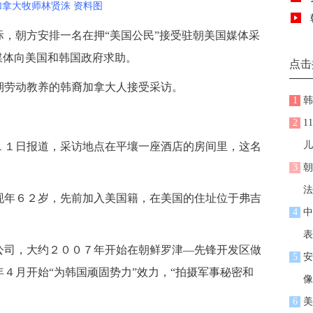
加拿大牧师林贤洙 资料图
，朝方安排一名在押“美国公民”接受驻朝美国媒体采
媒体向美国和韩国政府求助。
点击
劳动教养的韩裔加拿大人接受采访。
1
韩
2
1
儿
１日报道，采访地点在平壤一座酒店的房间里，这名
3
朝
法
年６２岁，先前加入美国籍，在美国的住址位于弗吉
4
中
表
司，大约２００７年开始在朝鲜罗津—先锋开发区做
5
安
４月开始“为韩国顽固势力”效力，“拍摄军事秘密和
像
6
美