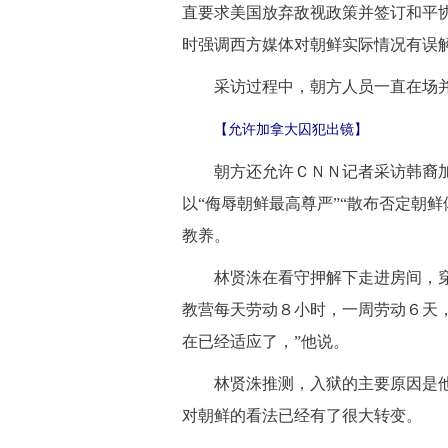
直要求美国放弃敌视政策并签订和平
时强调西方媒体对朝鲜实际情况有误
采访过程中，朝方人员一直在场并
【允许加拿大囚犯出镜】
朝方还允许ＣＮＮ记者采访韩裔加
以“侮辱朝鲜最高尊严”“散布否定朝鲜
教养。
林贤洙在看守押解下走进房间，穿
教营每天劳动８小时，一周劳动６天
在已经适应了，”他说。
林贤洙推测，入狱的主要原因是他
对朝鲜的看法已经有了很大转变。