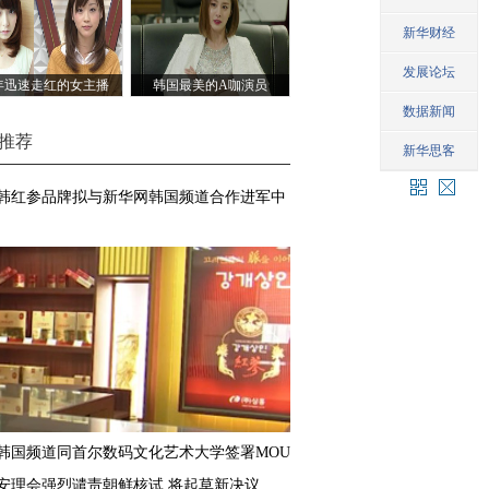
年迅速走红的女主播
韩国最美的A咖演员
推荐
韩红参品牌拟与新华网韩国频道合作进军中
韩国频道同首尔数码文化艺术大学签署MOU
安理会强烈谴责朝鲜核试 将起草新决议