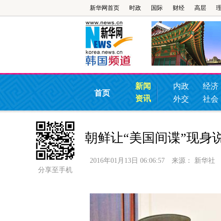
新华网首页
时政
国际
财经
高层
新闻
内政
经济
首页
资讯
外交
社会
朝鲜让“美国间谍”现身
2016年01月13日 06:06:57
来源：
新华社
分享至手机