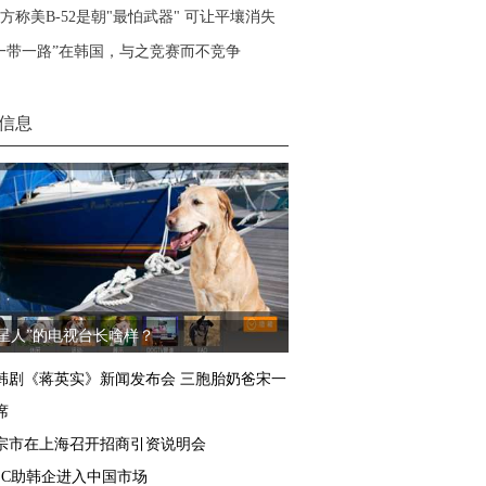
方称美B-52是朝"最怕武器" 可让平壤消失
一带一路”在韩国，与之竞赛而不竞争
信息
汪星人”的电视台长啥样？
韩剧《蒋英实》新闻发布会 三胞胎奶爸宋一
席
宗市在上海召开招商引资说明会
TEC助韩企进入中国市场