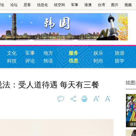
理论
论坛
思客
信息化
炫空间
军事
港澳
台湾
图片
视频
文化
军事
地方
服务
娱乐
旅游
信息
科技
评论
韩语
时尚
留学
炫图
说法：受人道待遇 每天有三餐
评论
0
打印
字大
字小
摄