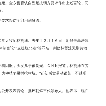
协定。金东哲否认自己是按朝方要求作出上述言论，同
解。
要求采访全部用朝鲜语。
拿大牧师林贤洙。去年１２月１６日，朝鲜最高法院
体制言论”“支援脱北者”等罪名，判处林贤洙无期劳动
着囚服，头发几乎被剃光。ＣＮＮ报道，林贤洙在劳
，为种植苹果树挖树坑。“起初感觉劳动很苦，不过现
公开发表言论，批评朝鲜三代领导人。他表示，现在