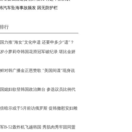
韩汽车坠海事故频发 因无防护栏
排行
国力推"海女"文化申遗 还要申多少“遗”？
1岁小萝莉夺韩国花滑冠军破纪录 堪比金妍
鲜对韩广播金正恩赞歌
"美国间谍"现身说
国媳妇欲登韩国政治舞台 参选议员比例代
倍暗示或于5月前访俄罗斯 促韩撤慰安妇雕
军B-52轰炸机飞越韩国 秀肌肉秀牢固同盟