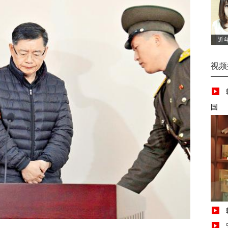
近
视频
国