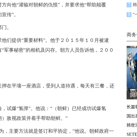
向他“灌输对朝鲜的仇恨”，并要求他“帮助颠覆
7
韩
宣传”。
8
“
部门。
商务
们提供“重要材料”。他于２０１５年１０月被逮
“军事秘密”的相机及闪存。朝方人员告诉他，２００
押在平壤一座酒店，受到人道待遇，每天有三餐，还
“
长篇
试爆“氢弹”。他说：“（朝鲜）已经成功试爆氢
国出
朝）敌视政策并着手帮助朝鲜。”
韩世
，主要方法就是签订和平协定，”他说。朝鲜政府一
SE