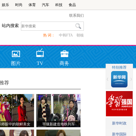
娱乐
时尚
体育
汽车
科技
食品
联系我们
站内搜索
热 词：
中韩FTA
朝核
图片
TV
商务
推荐
影师眼中的朝鲜美女
平壤新建造地铁列车