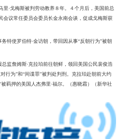
里·戈梅斯被判劳动教养８年。４个月后，美国前总
人民会议常任委员会委员长金永南会谈，促成戈梅斯获
特使罗伯特·金访朝，带回因从事“反朝行为”被朝
监詹姆斯·克拉珀前往朝鲜，领回美国公民裴俊浩
敌对行为”和“间谍罪”被判处判刑。克拉珀赴朝前大约
”被羁押的美国人杰弗里·福尔。（惠晓霜）（新华社