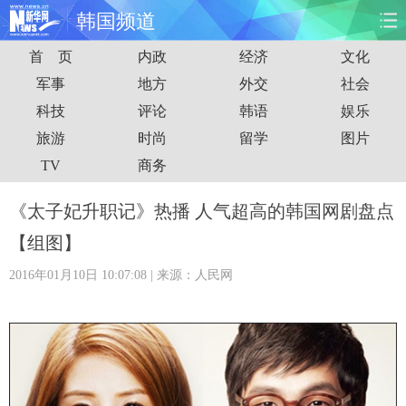
韩国频道
首 页
内政
经济
文化
首页
时政
国际
财经
军事
地方
外交
社会
科技
评论
韩语
娱乐
娱乐
体育
人事
教育
旅游
时尚
留学
图片
时尚
思客
地方
法治
TV
商务
港澳
台湾
华人
汽车
《太子妃升职记》热播 人气超高的韩国网剧盘点
【组图】
科技
能源
房产
公司
2016年01月10日 10:07:08
| 来源：人民网
图片
视频
彩票
食品
旅游
健康
信息化
数据
金融
公益
军事
无人机