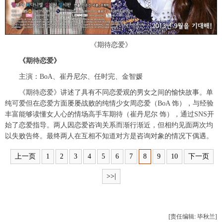
《期待恋爱》
《期待恋爱》
主演：BoA、崔丹尼尔、任时完、金智媛
《期待恋爱》讲述了具有不同恋爱观的男女之间的愉快故事。单
纯可爱但在恋爱方面屡屡战败的纯情少女周恋爱（BoA 饰），与经验
丰富能够读懂女人心的情场高手车期待（崔丹尼尔 饰），通过SNS开
始了恋爱指导。两人因恋爱咨询关系而渐行渐近，但相约见面两次均
以失败告终。最终两人在互相不知道对方是咨询对象的情况下偶遇。
上一页
1
2
3
4
5
6
7
8
9
10
下一页
>>|
[责任编辑: 毕秋兰]