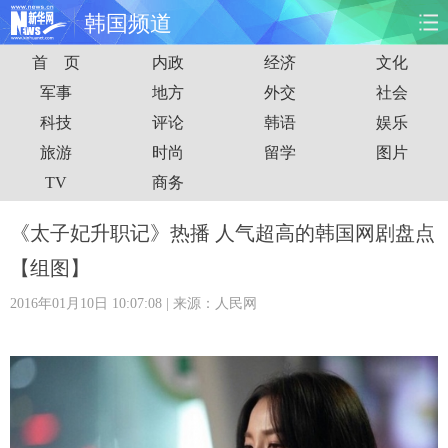
韩国频道
首 页
内政
经济
文化
首页
时政
国际
财经
军事
地方
外交
社会
科技
评论
韩语
娱乐
娱乐
体育
人事
教育
旅游
时尚
留学
图片
时尚
思客
地方
法治
TV
商务
港澳
台湾
华人
汽车
《太子妃升职记》热播 人气超高的韩国网剧盘点
【组图】
科技
能源
房产
公司
2016年01月10日 10:07:08
| 来源：人民网
图片
视频
彩票
食品
旅游
健康
信息化
数据
金融
公益
军事
无人机