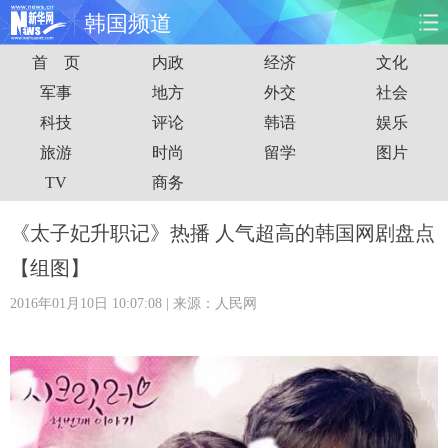
韩国频道
首 页
内政
经济
文化
首页
时政
国际
财经
军事
地方
外交
社会
科技
评论
韩语
娱乐
娱乐
体育
人事
教育
旅游
时尚
留学
图片
时尚
思客
地方
法治
TV
商务
港澳
台湾
华人
汽车
《太子妃升职记》热播 人气超高的韩国网剧盘点
【组图】
科技
能源
房产
公司
2016年01月10日 10:07:08
| 来源：人民网
图片
视频
彩票
食品
旅游
健康
信息化
数据
金融
公益
军事
无人机