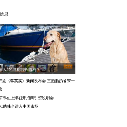
信息
汪星人”的电视台长啥样？
韩剧《蒋英实》新闻发布会 三胞胎奶爸宋一
席
宗市在上海召开招商引资说明会
TEC助韩企进入中国市场