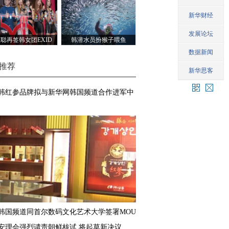
聪再签韩女团EXID
韩潜水员扮猴子喂鱼
推荐
韩红参品牌拟与新华网韩国频道合作进军中
韩国频道同首尔数码文化艺术大学签署MOU
安理会强烈谴责朝鲜核试 将起草新决议