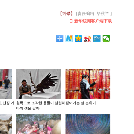
【纠错】
[责任编辑: 毕秋兰 ]
新华炫闻客户端下载
, 난징 거
원목으로 조각한 동물이 날렵해
짙어가는 설 분위기
마치 생물 같아