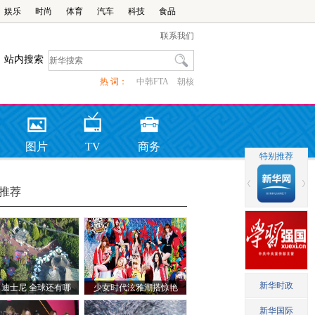
娱乐
时尚
体育
汽车
科技
食品
联系我们
站内搜索
热 词：
中韩FTA
朝核
图片
TV
商务
推荐
了迪士尼 全球还有哪
少女时代泫雅潮搭惊艳
些知名游乐园