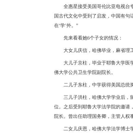
全惠星接受美国哥伦比亚电视台专题
国古代文化中受到了启发，中国有句话
在‘学’外。”
先来看看她6个子女的情况：
大女儿庆信，哈佛毕业，麻省理工
大儿子京柱，毕业于耶鲁大学医学
佛大学公共卫生学院副院长。
二儿子东柱，中学获得美国总统奖
三儿子洪柱，哈佛大学学业后，留
位。之后受到耶鲁大学法学院的邀请
院长。曾出任助理国务卿，主管人权
二女儿庆恩，哈佛大学法学博士学