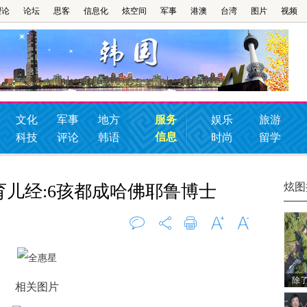
理论
论坛
思客
信息化
炫空间
军事
港澳
台湾
图片
视频
文化
军事
地方
服务
娱乐
旅游
信息
科技
评论
韩语
时尚
留学
炫图
儿经:6孩都成哈佛耶鲁博士
评论
0
打印
字大
字小
除
相关图片