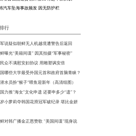
韩汽车坠海事故频发 因无防护栏
排行
军说疑似朝鲜无人机越境遭警告后返回
鲜曝光“美籍间谍” 因其拍摄“军事秘密”
民众不满慰安妇协议 用雕塑讽安倍
国哪些大学最受外国元首和政府首脑青睐？
潜水员扮“猴子”喂鱼迎新年（高清组图）
国力推"海女"文化申遗 还要申多少“遗”？
1岁小萝莉夺韩国花滑冠军破纪录 堪比金妍
鲜对韩广播金正恩赞歌
"美国间谍"现身说