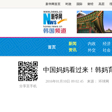
新华网首页
时政
国际
财经
高层
新闻
内政
经济
首页
资讯
外交
社会
中国妈妈看过来！韩妈育
2016年01月10日 09:02:45
来源：
环球网
分享至手机