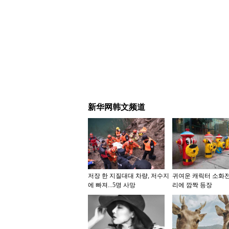
新华网韩文频道
저장 한 지질대대 차량, 저수지
귀여운 캐릭터 소화전
에 빠져...5명 사망
리에 깜짝 등장