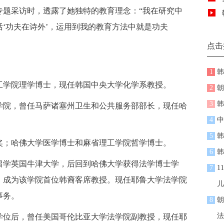
采访时，透露了她独特的教育理念：“我在研究中
‘功夫在诗外’，运用到我的教育方法中就是功夫
点击
1
韩
学院理学博士，现任韩国中央大学化学系教授。
2
朝
3
韩
院，曾任马萨诸塞州卫生和公共服务部部长，现任哈
4
中
5
韩
；哈佛大学医学博士和麻省理工学院哲学博士。
6
韩
学英国牛津大学，后回到哈佛大学获得法学博士学
7
1
，成为该学院首位韩裔客席教授。现任耶鲁大学法学院
儿
事务。
8
朝
法
位后，曾任美国哥伦比亚大学法学院副教授，现任耶