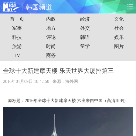
韩国频道
首 页
内政
经济
文化
首页
时政
国际
财经
军事
地方
外交
社会
科技
评论
韩语
娱乐
娱乐
体育
人事
教育
旅游
时尚
留学
图片
时尚
思客
地方
法治
TV
商务
港澳
台湾
华人
汽车
全球十大新建摩天楼 乐天世界大厦排第三
2016年01月09日 10:42:50
| 来源：海外网
科技
能源
房产
公司
图片
视频
彩票
食品
原标题：2016年全球十大新建摩天楼 六座来自中国（高清组图）
旅游
健康
信息化
数据
金融
公益
军事
无人机