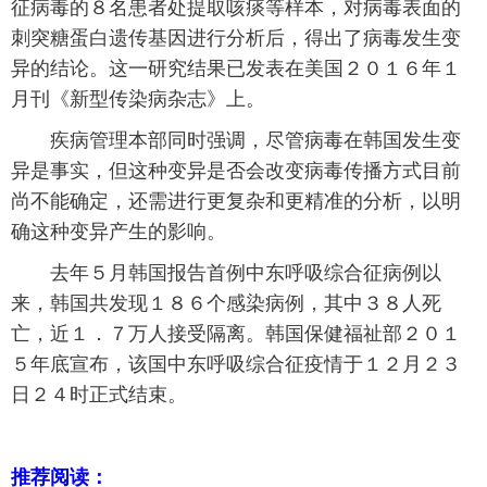
征病毒的８名患者处提取咳痰等样本，对病毒表面的
富媒体
摄影
新华广播
刺突糖蛋白遗传基因进行分析后，得出了病毒发生变
异的结论。这一研究结果已发表在美国２０１６年１
新华电视中文
新华电视英文
返回PC
月刊《新型传染病杂志》上。
疾病管理本部同时强调，尽管病毒在韩国发生变
异是事实，但这种变异是否会改变病毒传播方式目前
尚不能确定，还需进行更复杂和更精准的分析，以明
确这种变异产生的影响。
去年５月韩国报告首例中东呼吸综合征病例以
来，韩国共发现１８６个感染病例，其中３８人死
亡，近１．７万人接受隔离。韩国保健福祉部２０１
５年底宣布，该国中东呼吸综合征疫情于１２月２３
日２４时正式结束。
推荐阅读：