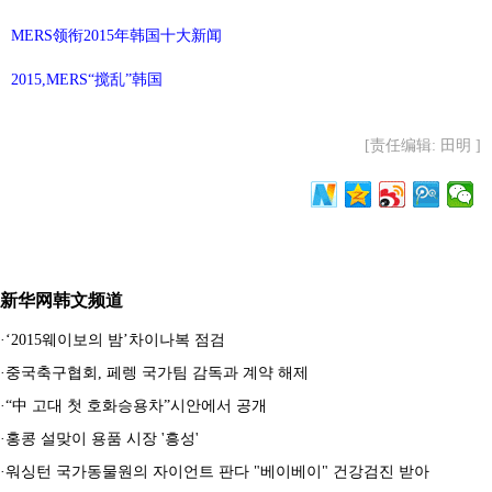
MERS领衔2015年韩国十大新闻
2015,MERS“搅乱”韩国
[责任编辑: 田明 ]
新华网韩文频道
·
‘2015웨이보의 밤’차이나복 점검
·
중국축구협회, 페렝 국가팀 감독과 계약 해제
·
“中 고대 첫 호화승용차”시안에서 공개
·
홍콩 설맞이 용품 시장 '흥성'
·
워싱턴 국가동물원의 자이언트 판다 "베이베이" 건강검진 받아