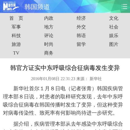
韩国频道
首 页
内政
经济
文化
首页
时政
国际
财经
军事
地方
外交
社会
科技
评论
韩语
娱乐
娱乐
体育
人事
教育
旅游
时尚
留学
图片
时尚
思客
地方
法治
TV
商务
港澳
台湾
华人
汽车
韩官方证实中东呼吸综合征病毒发生变异
2016年01月08日 22:31:23
来源：
新华社
科技
能源
房产
公司
新华社首尔１月８日电（记者张青）韩国疾病管
图片
视频
彩票
食品
理本部８日说，对患者的取样研究发现，去年中东呼
吸综合征病毒在韩国传播时发生了变异，但这种变异
旅游
健康
信息化
数据
对病毒传染性、致死率有何影响尚待进一步研究。
据介绍，疾病管理本部从去年感染中东呼吸综合
金融
公益
军事
无人机