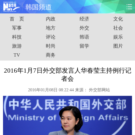
韩国频道
首 页
内政
经济
文化
首页
时政
国际
财经
军事
地方
外交
社会
科技
评论
韩语
娱乐
娱乐
体育
人事
教育
旅游
时尚
留学
图片
时尚
思客
地方
法治
TV
商务
港澳
台湾
华人
汽车
2016年1月7日外交部发言人华春莹主持例行记
者会
科技
能源
房产
公司
2016年01月08日 08:22:44
来源：
外交部网站
图片
视频
彩票
食品
旅游
健康
信息化
数据
金融
公益
军事
无人机