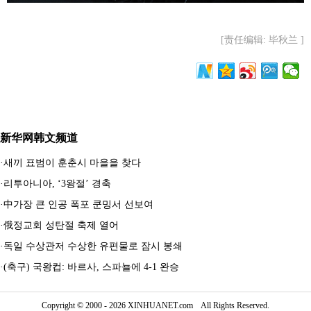
[责任编辑: 毕秋兰 ]
新华网韩文频道
·
새끼 표범이 훈춘시 마을을 찾다
·
리투아니아, ‘3왕절’ 경축
·
中가장 큰 인공 폭포 쿤밍서 선보여
·
俄정교회 성탄절 축제 열어
·
독일 수상관저 수상한 유편물로 잠시 봉쇄
·
(축구) 국왕컵: 바르사, 스파뇰에 4-1 완승
Copyright © 2000 - 2026 XINHUANET.com All Rights Reserved.